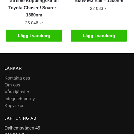
Xtreme Kopplingskit till
BMW M3 E46 – 1200nm
Toyota Chaser / Soarer –
22 033
kr
1380nm
25 048
kr
Lägg i varukorg
Lägg i varukorg
LÄNKAR
Kontakta oss
Om oss
Våra tjänster
Integritetspolicy
Köpvillkor
JAPTUNING AB
Dalhemsvägen 45