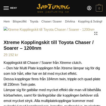
Skip
Skip
to
to
MENY
0
navigation
content
Hem
/
Bilspecifikt
/
Toyota
/
Chaser / Soarer
/
Drivlina
/
Koppling & Svänghjul
🔍
Xtreme Kopplingskit till Toyota Chaser /
Soarer – 1200nm
29 192
kr
Kopplingskit till Chaser / Soarer från Xtreme clutch.
– Den här Multi Plate kopplingen från Xtreme lämpar sig för dig
som kör hårt, eller har en bil med mycket effekt.
Dessa kopplingar finns från 184mm twin, tripple och quad-plate
till 230mm Twin pate.
Lämpar sig för gatbilar med mycket effekt där man vill bibehålla
körbarheten, samt för tävlingsbilar där kopplingen behöver stå
emot mycket stryk. Alla multiplatekopplingar kommer med