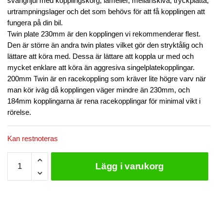
svänghjul med kopplingskorg, lameller, mellanskiva, tryckplatta,
urtrampningslager och det som behövs för att få kopplingen att
fungera på din bil.
Twin plate 230mm är den kopplingen vi rekommenderar flest.
Den är större än andra twin plates vilket gör den stryktålig och
lättare att köra med. Dessa är lättare att koppla ur med och
mycket enklare att köra än aggresiva singelplatekopplingar.
200mm Twin är en racekoppling som kräver lite högre varv när
man kör iväg då kopplingen väger mindre än 230mm, och
184mm kopplingarna är rena racekopplingar för minimal vikt i
rörelse.
Kan restnoteras
Xtreme
Lägg i varukorg
Kopplingskit
till
Toyota
Chaser
/