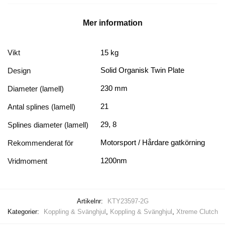
Soarer
-
Mer information
1200nm
mängd
Vikt
15 kg
Solid Organisk Twin Plate
Design
230 mm
Diameter (lamell)
21
Antal splines (lamell)
29, 8
Splines diameter (lamell)
Motorsport / Hårdare gatkörning
Rekommenderat för
1200nm
Vridmoment
Artikelnr:
KTY23597-2G
Kategorier:
Koppling & Svänghjul
,
Koppling & Svänghjul
,
Xtreme Clutch