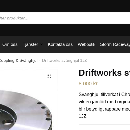
Om oss
Tjänster
Kontakta oss
Webbutik
Storm Racewa
Koppling & Svänghjul
Driftworks svänghjul 1JZ
/
Driftworks 
🔍
8 000
kr
Svänghjul tillverkat i Ch
vikten jämfört med orgin
blir betydligt rappare me
1JZ