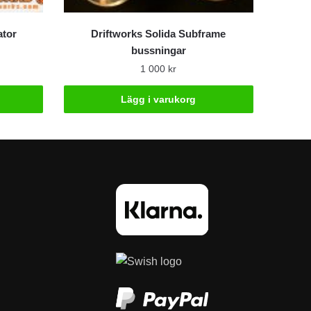
ator
Driftworks Solida Subframe
bussningar
1 000
kr
Lägg i varukorg