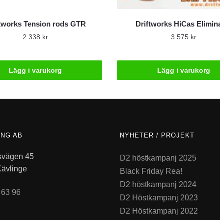
ftworks Tension rods GTR
Driftworks HiCas Elimin
2 338
kr
3 575
kr
Lägg i varukorg
Lägg i varukorg
ING AB
NYHETER / PROJEKT
vägen 45
D2 höstkampanj 2025
Kävlinge
Black Friday Rea!
D2 höstkampanj 2024
 63 96
D2 Höstkampanj 2023
D2 Höstkampanj 2022