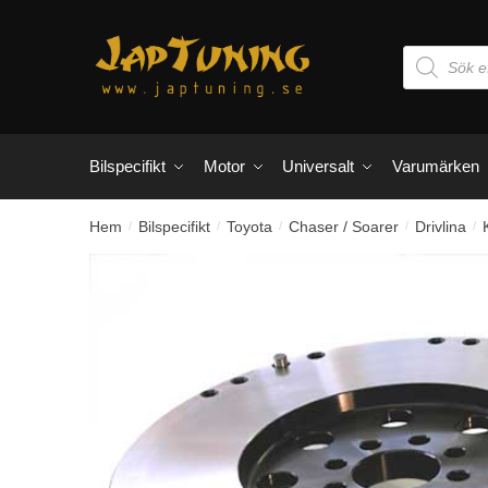
Skip
Skip
to
to
Products
navigation
content
search
Bilspecifikt
Motor
Universalt
Varumärken
Hem
Bilspecifikt
Toyota
Chaser / Soarer
Drivlina
/
/
/
/
/