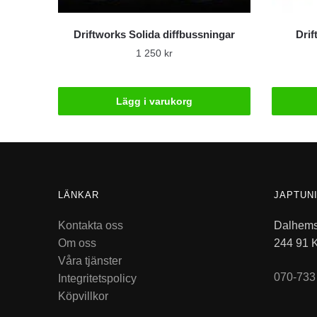
Driftworks Solida diffbussningar
Dri
1 250
kr
Lägg i varukorg
LÄNKAR
JAPTUN
Kontakta oss
Dalhems
Om oss
244 91 
Våra tjänster
070-733
Integritetspolicy
Köpvillkor