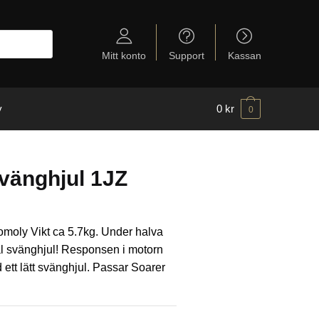
Mitt konto
Support
Kassan
y
0
kr
0
svänghjul 1JZ
romoly Vikt ca 5.7kg. Under halva
al svänghjul! Responsen i motorn
d ett lätt svänghjul. Passar Soarer