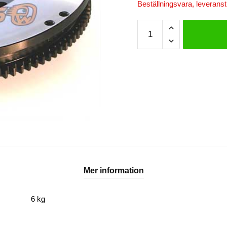
Beställningsvara, leveranst
Driftworks
svänghjul
1JZ
mängd
Mer information
6 kg