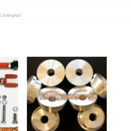
& Svänghjul