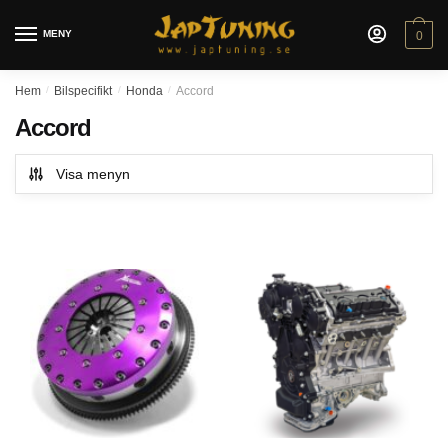
Skip
Skip
to
to
MENY
0
navigation
content
Hem
/
Bilspecifikt
/
Honda
/
Accord
Accord
Visa menyn