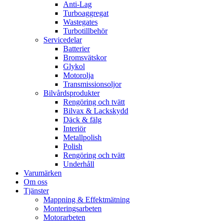
Anti-Lag
Turboaggregat
Wastegates
Turbotillbehör
Servicedelar
Batterier
Bromsvätskor
Glykol
Motorolja
Transmissionsoljor
Bilvårdsprodukter
Rengöring och tvätt
Bilvax & Lackskydd
Däck & fälg
Interiör
Metallpolish
Polish
Rengöring och tvätt
Underhåll
Varumärken
Om oss
Tjänster
Mappning & Effektmätning
Monteringsarbeten
Motorarbeten