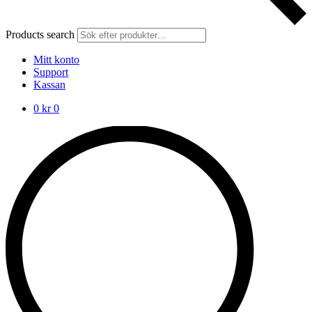
Products search
Mitt konto
Support
Kassan
0
kr
0