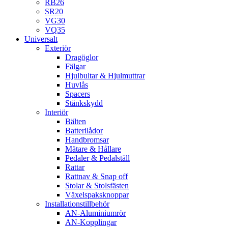
RB26
SR20
VG30
VQ35
Universalt
Exteriör
Dragöglor
Fälgar
Hjulbultar & Hjulmuttrar
Huvlås
Spacers
Stänkskydd
Interiör
Bälten
Batterilådor
Handbromsar
Mätare & Hållare
Pedaler & Pedalställ
Rattar
Rattnav & Snap off
Stolar & Stolsfästen
Växelspaksknoppar
Installationstillbehör
AN-Aluminiumrör
AN-Kopplingar