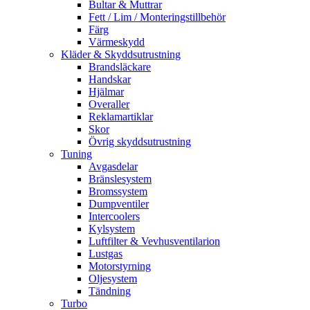
Bultar & Muttrar
Fett / Lim / Monteringstillbehör
Färg
Värmeskydd
Kläder & Skyddsutrustning
Brandsläckare
Handskar
Hjälmar
Overaller
Reklamartiklar
Skor
Övrig skyddsutrustning
Tuning
Avgasdelar
Bränslesystem
Bromssystem
Dumpventiler
Intercoolers
Kylsystem
Luftfilter & Vevhusventilarion
Lustgas
Motorstyrning
Oljesystem
Tändning
Turbo