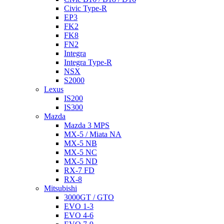
Civic Type-R
EP3
FK2
FK8
FN2
Integra
Integra Type-R
NSX
S2000
Lexus
IS200
IS300
Mazda
Mazda 3 MPS
MX-5 / Miata NA
MX-5 NB
MX-5 NC
MX-5 ND
RX-7 FD
RX-8
Mitsubishi
3000GT / GTO
EVO 1-3
EVO 4-6