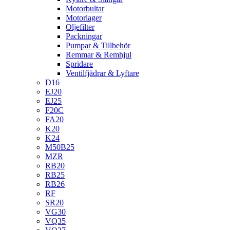
Motorbultar
Motorlager
Oljefilter
Packningar
Pumpar & Tillbehör
Remmar & Remhjul
Spridare
Ventilfjädrar & Lyftare
D16
EJ20
EJ25
F20C
FA20
K20
K24
M50B25
MZR
RB20
RB25
RB26
RF
SR20
VG30
VQ35