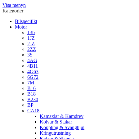
Visa menyn
Kategorier
Bilspecifikt
Motor
13b
1JZ
2JZ
2ZZ
3S
4AG
4B11
4G63
6G72
7M
B16
B18
B230
BP
CA18
Kamaxlar & Kamdrev
Kolvar & Stakar
Koppling & Svänghjul
Kringutrustning
Kylare & Slangar