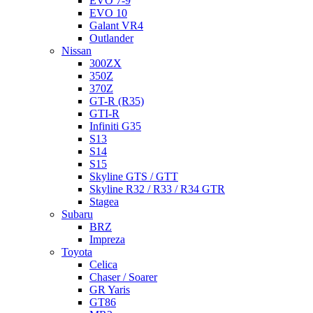
EVO 7-9
EVO 10
Galant VR4
Outlander
Nissan
300ZX
350Z
370Z
GT-R (R35)
GTI-R
Infiniti G35
S13
S14
S15
Skyline GTS / GTT
Skyline R32 / R33 / R34 GTR
Stagea
Subaru
BRZ
Impreza
Toyota
Celica
Chaser / Soarer
GR Yaris
GT86