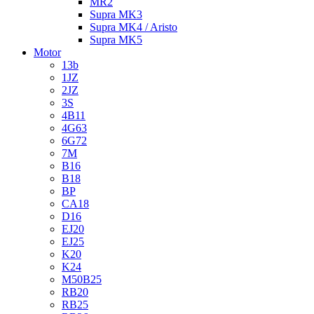
MR2
Supra MK3
Supra MK4 / Aristo
Supra MK5
Motor
13b
1JZ
2JZ
3S
4B11
4G63
6G72
7M
B16
B18
BP
CA18
D16
EJ20
EJ25
K20
K24
M50B25
RB20
RB25