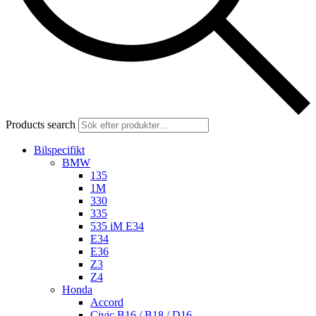
Products search
Bilspecifikt
BMW
135
1M
330
335
535 iM E34
E34
E36
Z3
Z4
Honda
Accord
Civic B16 / B18 / D16