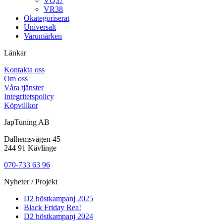
VQ37
VR38
Okategoriserat
Universalt
Varumärken
Länkar
Kontakta oss
Om oss
Våra tjänster
Integritetspolicy
Köpvillkor
JapTuning AB
Dalhemsvägen 45
244 91 Kävlinge
070-733 63 96
Nyheter / Projekt
D2 höstkampanj 2025
Black Friday Rea!
D2 höstkampanj 2024