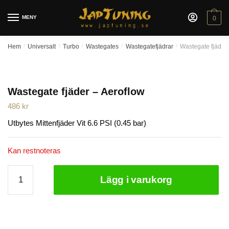
Skip
Skip
to
to
MENY
0
navigation
content
Hem
/
Universalt
/
Turbo
/
Wastegates
/
Wastegatefjädrar
/
Wastegate fjäder 
Wastegate fjäder – Aeroflow
486
kr
Utbytes Mittenfjäder Vit 6.6 PSI (0.45 bar)
Kan restnoteras
Wastegate
Lägg i varukorg
fjäder
-
Aeroflow
mängd