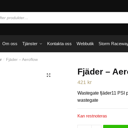
Om oss
Tjänster
Kontakta oss
Webbutik
Storm Racewa
r
Fjäder – Aeroflow
/
Fjäder – Aer
🔍
421
kr
Wastegate fjäder11 PS
wastegate
Kan restnoteras