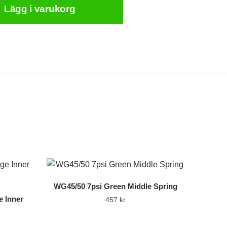
Lägg i varukorg
WG45/50 7psi Green Middle Spring
 Inner
457
kr