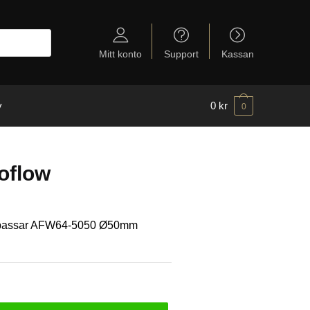
Mitt konto
Support
Kassan
y
0
kr
0
oflow
I passar AFW64-5050 Ø50mm