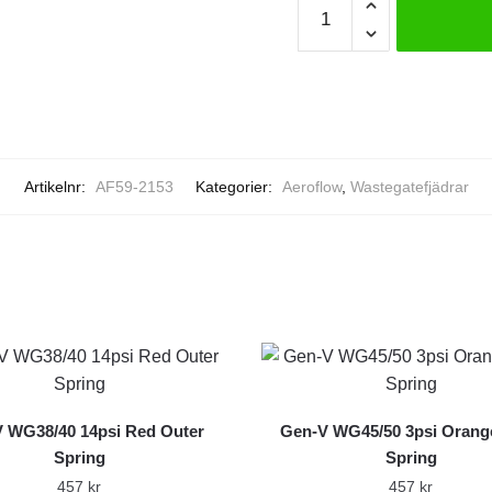
Fjäder
-
Aeroflow
mängd
Artikelnr:
AF59-2153
Kategorier:
Aeroflow
,
Wastegatefjädrar
 WG38/40 14psi Red Outer
Gen-V WG45/50 3psi Orange
Spring
Spring
457
kr
457
kr