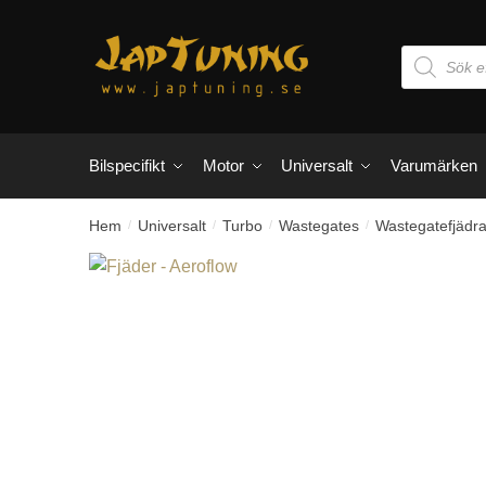
Skip
Skip
to
to
Products
navigation
content
search
Bilspecifikt
Motor
Universalt
Varumärken
Hem
Universalt
Turbo
Wastegates
Wastegatefjädra
/
/
/
/