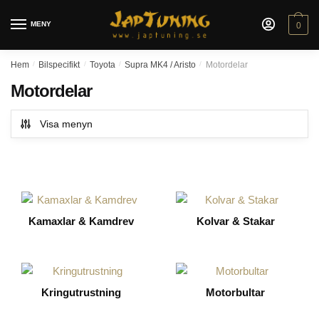
Skip
Skip
to
to
MENY
0
navigation
content
Hem
/
Bilspecifikt
/
Toyota
/
Supra MK4 / Aristo
/
Motordelar
Motordelar
Visa menyn
Kamaxlar & Kamdrev
Kolvar & Stakar
Kringutrustning
Motorbultar