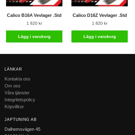
Calico B16A Vevlager .Std
Calico D16Z Vevlager .Std
1 820
kr
1 820
kr
Lägg i varukorg
Lägg i varukorg
LÄNKAR
Kontakta oss
Om oss
Våra tjänster
Integritetspolicy
Köpvillkor
JAPTUNING AB
Dalhemsvägen 45