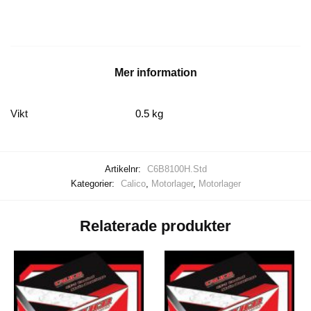
.Std
mängd
Mer information
Vikt
0.5 kg
Artikelnr:
C6B8100H.Std
Kategorier:
Calico
,
Motorlager
,
Motorlager
Relaterade produkter