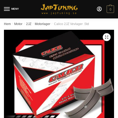
Skip
Skip
to
to
MENY
0
navigation
content
Hem
/
Motor
/
2JZ
/
Motorlager
/
Calico 2JZ Vevlager .Std
🔍