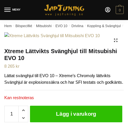
Skip
Skip
to
to
MENY
0
navigation
content
Hem
/
Bilspecifikt
/
Mitsubishi
/
EVO 10
/
Drivlina
/
Koppling & Svänghjul
/
Xt
🔍
Xtreme Lättvikts Svänghjul till Mitsubishi
EVO 10
8 265
kr
Lättat svänghjul till EVO 10 – Xtreme’s Chromoly lättvikts
Svänghjul är explosionssäkra och har SFI testats och godkänts.
Kan restnoteras
Xtreme
Lägg i varukorg
Lättvikts
Svänghjul