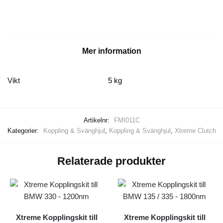
till
Mitsubishi
EVO
10
mängd
Mer information
Vikt
5 kg
Artikelnr:
FMI011C
Kategorier:
Koppling & Svänghjul
,
Koppling & Svänghjul
,
Xtreme Clutch
Relaterade produkter
Xtreme Kopplingskit till
Xtreme Kopplingskit till