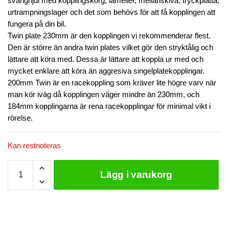
svänghjul med kopplingskorg, lameller, mellanskiva, tryckplatta,
urtrampningslager och det som behövs för att få kopplingen att
fungera på din bil.
Twin plate 230mm är den kopplingen vi rekommenderar flest.
Den är större än andra twin plates vilket gör den stryktålig och
lättare att köra med. Dessa är lättare att koppla ur med och
mycket enklare att köra än aggresiva singelplatekopplingar.
200mm Twin är en racekoppling som kräver lite högre varv när
man kör iväg då kopplingen väger mindre än 230mm, och
184mm kopplingarna är rena racekopplingar för minimal vikt i
rörelse.
Kan restnoteras
Xtreme
Lägg i varukorg
Kopplingskit
till
Mazda
RX-
7