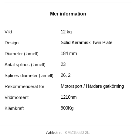
FD
-
Mer information
1210nm
mängd
Vikt
12 kg
Solid Keramisk Twin Plate
Design
184 mm
Diameter (lamell)
23
Antal splines (lamell)
26, 2
Splines diameter (lamell)
Motorsport / Hårdare gatkörning
Rekommenderat för
1210nm
Vridmoment
900Kg
Klämkraft
Artikelnr:
KMZ18680-2E