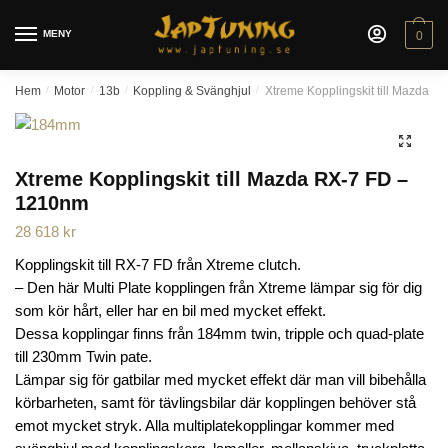
Skip
Skip
to
to
MENY
0
navigation
content
Hem
/
Motor
/
13b
/
Koppling & Svänghjul
/
Xtreme Kopplingskit till Mazda 
🔍
Xtreme Kopplingskit till Mazda RX-7 FD –
1210nm
28 618
kr
Kopplingskit till RX-7 FD från Xtreme clutch.
– Den här Multi Plate kopplingen från Xtreme lämpar sig för dig
som kör hårt, eller har en bil med mycket effekt.
Dessa kopplingar finns från 184mm twin, tripple och quad-plate
till 230mm Twin pate.
Lämpar sig för gatbilar med mycket effekt där man vill bibehålla
körbarheten, samt för tävlingsbilar där kopplingen behöver stå
emot mycket stryk. Alla multiplatekopplingar kommer med