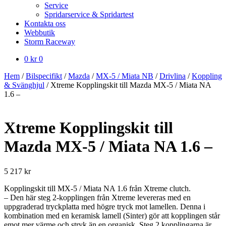
Service
Spridarservice & Spridartest
Kontakta oss
Webbutik
Storm Raceway
0
kr
0
Hem
/
Bilspecifikt
/
Mazda
/
MX-5 / Miata NB
/
Drivlina
/
Koppling
& Svänghjul
/
Xtreme Kopplingskit till Mazda MX-5 / Miata NA
1.6 –
Xtreme Kopplingskit till
Mazda MX-5 / Miata NA 1.6 –
5 217
kr
Kopplingskit till MX-5 / Miata NA 1.6 från Xtreme clutch.
– Den här steg 2-kopplingen från Xtreme levereras med en
uppgraderad tryckplatta med högre tryck mot lamellen. Denna i
kombination med en keramisk lamell (Sinter) gör att kopplingen står
emot mer värme och stryk än en organisk. Steg 2 kopplingarna är