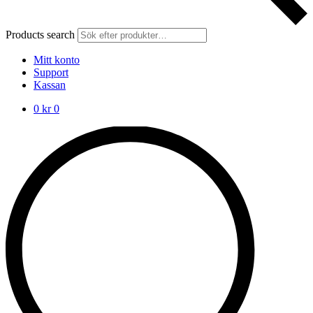
Products search
Mitt konto
Support
Kassan
0
kr
0