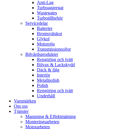
Anti-Lag
Turboaggregat
Wastegates
Turbotillbehör
Servicedelar
Batterier
Bromsvätskor
Glykol
Motorolja
Transmissionsoljor
Bilvårdsprodukter
Rengöring och tvätt
Bilvax & Lackskydd
Däck & fälg
Interiör
Metallpolish
Polish
Rengöring och tvätt
Underhåll
Varumärken
Om oss
Tjänster
Mappning & Effektmätning
Monteringsarbeten
Motorarbeten