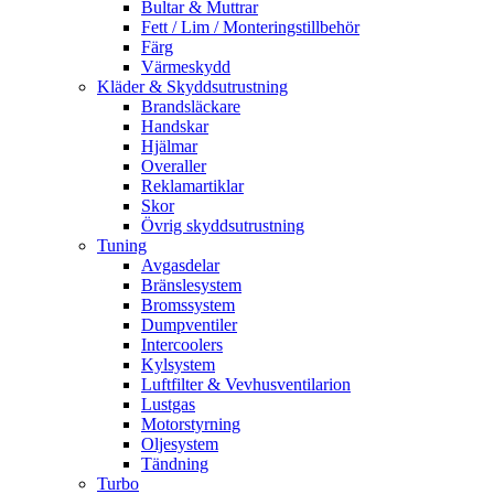
Bultar & Muttrar
Fett / Lim / Monteringstillbehör
Färg
Värmeskydd
Kläder & Skyddsutrustning
Brandsläckare
Handskar
Hjälmar
Overaller
Reklamartiklar
Skor
Övrig skyddsutrustning
Tuning
Avgasdelar
Bränslesystem
Bromssystem
Dumpventiler
Intercoolers
Kylsystem
Luftfilter & Vevhusventilarion
Lustgas
Motorstyrning
Oljesystem
Tändning
Turbo