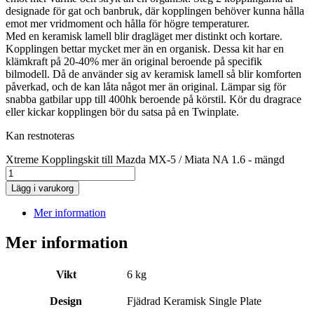
designade för gat och banbruk, där kopplingen behöver kunna hålla
emot mer vridmoment och hålla för högre temperaturer.
Med en keramisk lamell blir dragläget mer distinkt och kortare.
Kopplingen bettar mycket mer än en organisk. Dessa kit har en
klämkraft på 20-40% mer än original beroende på specifik
bilmodell. Då de använder sig av keramisk lamell så blir komforten
påverkad, och de kan låta något mer än original. Lämpar sig för
snabba gatbilar upp till 400hk beroende på körstil. Kör du dragrace
eller kickar kopplingen bör du satsa på en Twinplate.
Kan restnoteras
Xtreme Kopplingskit till Mazda MX-5 / Miata NA 1.6 - mängd
Lägg i varukorg
Mer information
Mer information
Vikt
6 kg
Design
Fjädrad Keramisk Single Plate