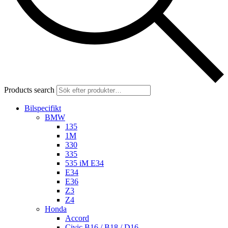
Products search
Bilspecifikt
BMW
135
1M
330
335
535 iM E34
E34
E36
Z3
Z4
Honda
Accord
Civic B16 / B18 / D16