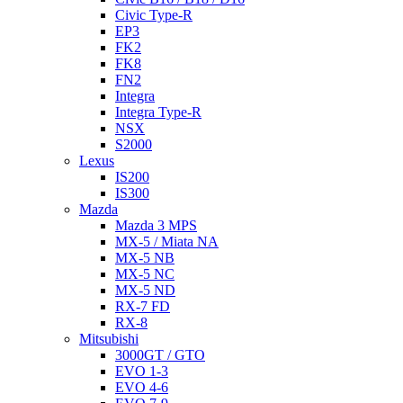
Civic Type-R
EP3
FK2
FK8
FN2
Integra
Integra Type-R
NSX
S2000
Lexus
IS200
IS300
Mazda
Mazda 3 MPS
MX-5 / Miata NA
MX-5 NB
MX-5 NC
MX-5 ND
RX-7 FD
RX-8
Mitsubishi
3000GT / GTO
EVO 1-3
EVO 4-6