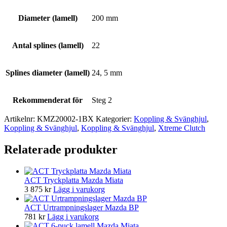
Diameter (lamell)
200 mm
Antal splines (lamell)
22
Splines diameter (lamell)
24, 5 mm
Rekommenderat för
Steg 2
Artikelnr:
KMZ20002-1BX
Kategorier:
Koppling & Svänghjul
,
Koppling & Svänghjul
,
Koppling & Svänghjul
,
Xtreme Clutch
Relaterade produkter
ACT Tryckplatta Mazda Miata
3 875
kr
Lägg i varukorg
ACT Urtrampningslager Mazda BP
781
kr
Lägg i varukorg