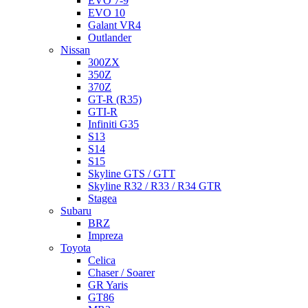
EVO 7-9
EVO 10
Galant VR4
Outlander
Nissan
300ZX
350Z
370Z
GT-R (R35)
GTI-R
Infiniti G35
S13
S14
S15
Skyline GTS / GTT
Skyline R32 / R33 / R34 GTR
Stagea
Subaru
BRZ
Impreza
Toyota
Celica
Chaser / Soarer
GR Yaris
GT86