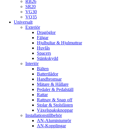
RB26
SR20
VG30
VQ35
Universalt
Exteriör
Dragöglor
Fälgar
Hjulbultar & Hjulmuttrar
Huvlås
Spacers
Stänkskydd
Interiör
Bälten
Batterilådor
Handbromsar
Mätare & Hållare
Pedaler & Pedalställ
Rattar
Rattnav & Snap off
Stolar & Stolsfästen
Växelspaksknoppar
Installationstillbehör
AN-Aluminiumrör
AN-Kopplingar