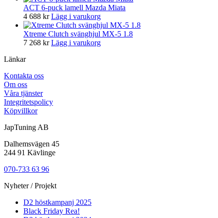
ACT 6-puck lamell Mazda Miata
4 688
kr
Lägg i varukorg
Xtreme Clutch svänghjul MX-5 1.8
7 268
kr
Lägg i varukorg
Länkar
Kontakta oss
Om oss
Våra tjänster
Integritetspolicy
Köpvillkor
JapTuning AB
Dalhemsvägen 45
244 91 Kävlinge
070-733 63 96
Nyheter / Projekt
D2 höstkampanj 2025
Black Friday Rea!