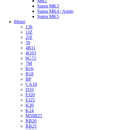
MR2
Supra MK3
Supra MK4 / Aristo
Supra MK5
Motor
13b
1JZ
2JZ
3S
4B11
4G63
6G72
7M
B16
B18
BP
CA18
D16
EJ20
EJ25
K20
K24
M50B25
RB20
RB25