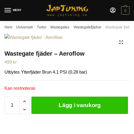
Skip
Skip
to
to
MENY
0
navigation
content
Hem
/
Universalt
/
Turbo
/
Wastegates
/
Wastegatefjädrar
/
Wastegate fjäder 
🔍
Wastegate fjäder – Aeroflow
499
kr
Utbytes Ytterfjäder Brun 4.1 PSI (0.28 bar)
Kan restnoteras
Wastegate
Lägg i varukorg
fjäder
-
Aeroflow
mängd