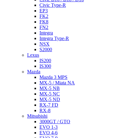
Civic Type-R
EP3
FK2
FK8
FN2
Integra
Integra Type-R
NSX
S2000
Lexus
IS200
IS300
Mazda
Mazda 3 MPS
MX-5 / Miata NA
MX-5 NB
MX-5 NC
MX-5 ND
RX-7 FD
RX-8
Mitsubishi
3000GT / GTO
EVO 1-3
EVO 4-6