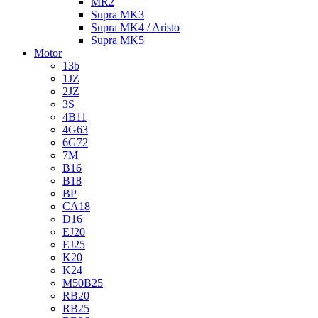
MR2
Supra MK3
Supra MK4 / Aristo
Supra MK5
Motor
13b
1JZ
2JZ
3S
4B11
4G63
6G72
7M
B16
B18
BP
CA18
D16
EJ20
EJ25
K20
K24
M50B25
RB20
RB25