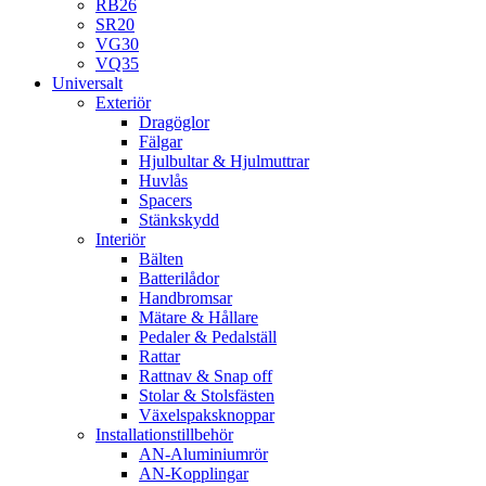
RB26
SR20
VG30
VQ35
Universalt
Exteriör
Dragöglor
Fälgar
Hjulbultar & Hjulmuttrar
Huvlås
Spacers
Stänkskydd
Interiör
Bälten
Batterilådor
Handbromsar
Mätare & Hållare
Pedaler & Pedalställ
Rattar
Rattnav & Snap off
Stolar & Stolsfästen
Växelspaksknoppar
Installationstillbehör
AN-Aluminiumrör
AN-Kopplingar