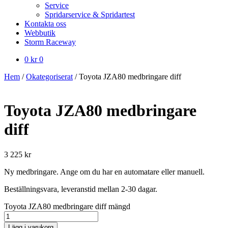
Service
Spridarservice & Spridartest
Kontakta oss
Webbutik
Storm Raceway
0
kr
0
Hem
/
Okategoriserat
/
Toyota JZA80 medbringare diff
Toyota JZA80 medbringare
diff
3 225
kr
Ny medbringare. Ange om du har en automatare eller manuell.
Beställningsvara, leveranstid mellan 2-30 dagar.
Toyota JZA80 medbringare diff mängd
Lägg i varukorg