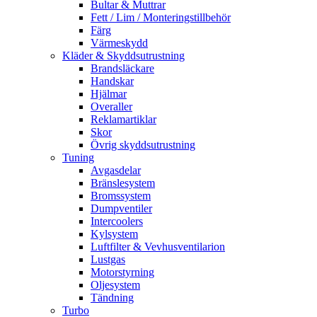
Bultar & Muttrar
Fett / Lim / Monteringstillbehör
Färg
Värmeskydd
Kläder & Skyddsutrustning
Brandsläckare
Handskar
Hjälmar
Overaller
Reklamartiklar
Skor
Övrig skyddsutrustning
Tuning
Avgasdelar
Bränslesystem
Bromssystem
Dumpventiler
Intercoolers
Kylsystem
Luftfilter & Vevhusventilarion
Lustgas
Motorstyrning
Oljesystem
Tändning
Turbo