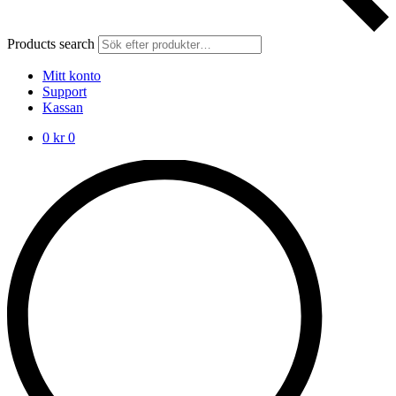
Products search
Mitt konto
Support
Kassan
0
kr
0