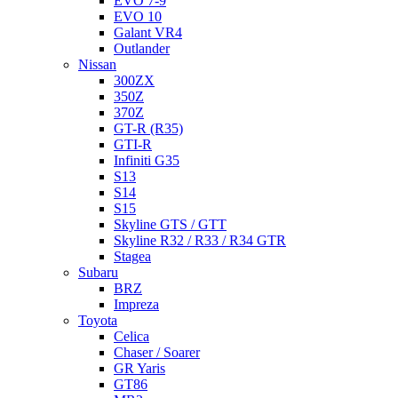
EVO 7-9
EVO 10
Galant VR4
Outlander
Nissan
300ZX
350Z
370Z
GT-R (R35)
GTI-R
Infiniti G35
S13
S14
S15
Skyline GTS / GTT
Skyline R32 / R33 / R34 GTR
Stagea
Subaru
BRZ
Impreza
Toyota
Celica
Chaser / Soarer
GR Yaris
GT86