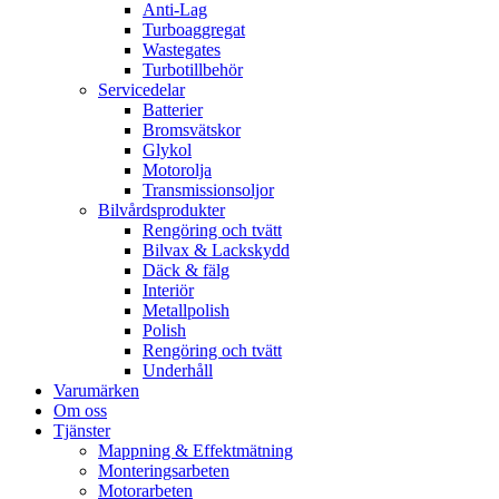
Anti-Lag
Turboaggregat
Wastegates
Turbotillbehör
Servicedelar
Batterier
Bromsvätskor
Glykol
Motorolja
Transmissionsoljor
Bilvårdsprodukter
Rengöring och tvätt
Bilvax & Lackskydd
Däck & fälg
Interiör
Metallpolish
Polish
Rengöring och tvätt
Underhåll
Varumärken
Om oss
Tjänster
Mappning & Effektmätning
Monteringsarbeten
Motorarbeten