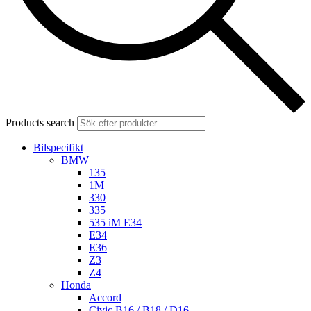
Products search
Bilspecifikt
BMW
135
1M
330
335
535 iM E34
E34
E36
Z3
Z4
Honda
Accord
Civic B16 / B18 / D16