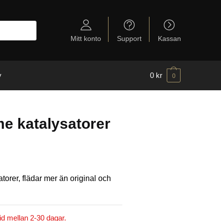
Mitt konto
Support
Kassan
y
0
kr
0
e katalysatorer
torer, flädar mer än original och
id mellan 2-30 dagar.