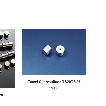
Tomei Oljerestriktor RB20/25/26
190
kr
 NB