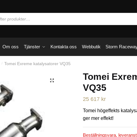
Om oss
Tjänster
Kontakta oss
Webbutik
Storm Racewa
Tomei Exreme katalysatorer VQ35
/
Tomei Exrem
🔍
VQ35
25 617
kr
Tomei högeffekts katalysa
ger mer effekt!
Beställningsvara, leveranst