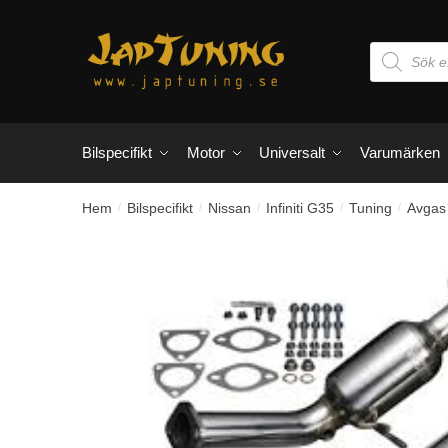
Skip
Skip
to
to
Products
navigation
content
search
Bilspecifikt
Motor
Universalt
Varumärken
Hem
Bilspecifikt
Nissan
Infiniti G35
Tuning
Avgas
/
/
/
/
/