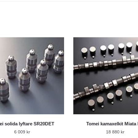
i solida lyftare SR20DET
Tomei kamaxelkit Miata
6 009
kr
18 880
kr