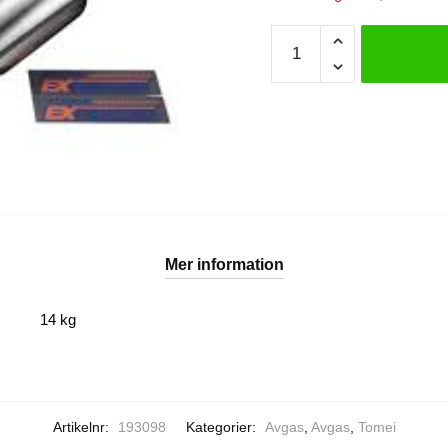
Tomei
Exreme
katalysatorer
VQ35
mängd
Mer information
14 kg
Artikelnr:
193098
Kategorier:
Avgas
,
Avgas
,
Tomei