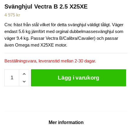
Svänghjul Vectra B 2.5 X25XE
4 975
kr
Cnc fräst från stål vilket för detta svänghjul väldigt tåligt. Väger
endast 5.6 kg jämfört med orginal dubbelmassesvänghjul som
väger 9.4 kg. Passar Vectra B/Calibra/Cavalier) och passar
även Omega med X25XE motor.
Beställningsvara, leveranstid mellan 2-30 dagar.
Svänghjul
Lägg i varukorg
Vectra
B
2.5
X25XE
mängd
Mer information