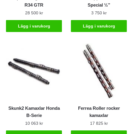
R34 GTR
Special ½”
28 500
kr
3 750
kr
Lägg i varukorg
Lägg i varukorg
Skunk2 Kamaxlar Honda
Ferrea Roller rocker
B-Serie
kamaxlar
10 063
kr
17 825
kr