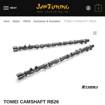
Skip
Skip
to
to
MENY
0
navigation
content
Hem
/
Motor
/
RB26
/
Kamaxlar & Kamdrev
/
TOMEI CAMSHAFT RB26
🔍
TOMEI CAMSHAFT RB26