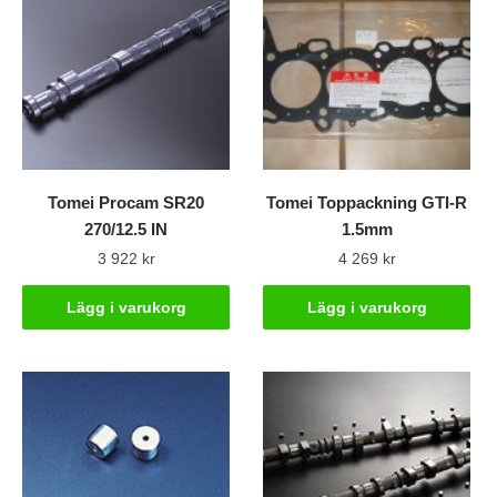
Tomei Procam SR20
Tomei Toppackning GTI-R
270/12.5 IN
1.5mm
3 922
kr
4 269
kr
Lägg i varukorg
Lägg i varukorg