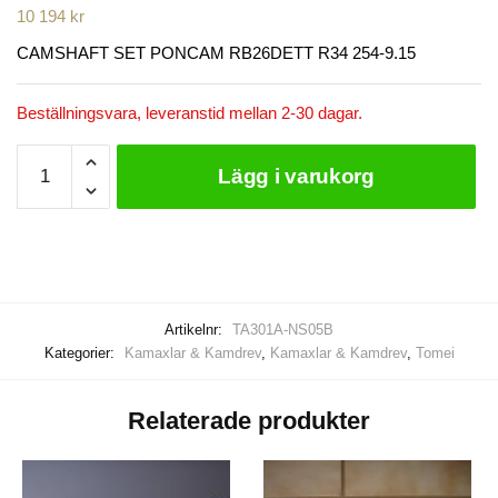
10 194
kr
CAMSHAFT SET PONCAM RB26DETT R34 254-9.15
Beställningsvara, leveranstid mellan 2-30 dagar.
TOMEI
Lägg i varukorg
CAMSHAFT
RB26
mängd
Artikelnr:
TA301A-NS05B
Kategorier:
Kamaxlar & Kamdrev
,
Kamaxlar & Kamdrev
,
Tomei
Relaterade produkter