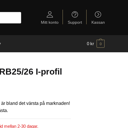
Mitt konto
Support
Kassan
y
0
kr
0
RB25/26 I-profil
ar är bland det värsta på marknaden!
sta.
id mellan 2-30 dagar.