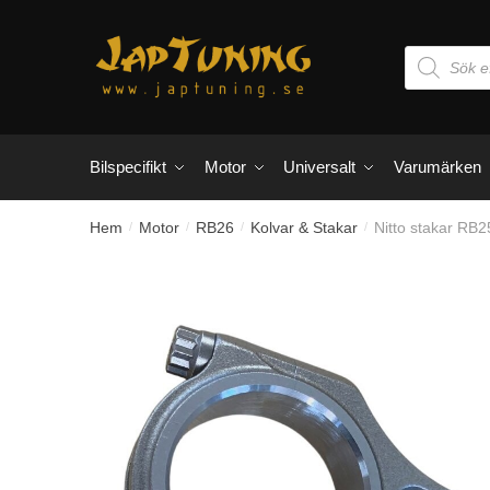
Skip
Skip
to
to
Products
navigation
content
search
Bilspecifikt
Motor
Universalt
Varumärken
Hem
Motor
RB26
Kolvar & Stakar
Nitto stakar RB25
/
/
/
/