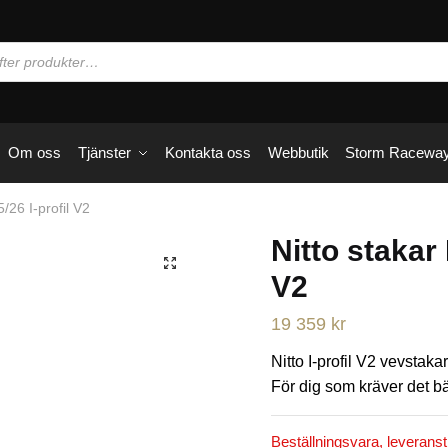
Om oss
Tjänster
Kontakta oss
Webbutik
Storm Racewa
/26 I-profil V2
Nitto stakar 
🔍
V2
19 359
kr
Nitto I-profil V2 vevstak
För dig som kräver det bä
Beställningsvara, leveranst