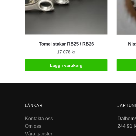
Tomei stakar RB25 / RB26
Nis
17 078
kr
Lägg i varukorg
LÄNKAR
JAPTUN
Kontakta oss
Dalhems
Om oss
244 91 
Våra tjänster