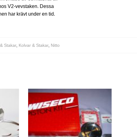
an hos V2-vevstaken. Dessa
hen har krävt under en tid.
 & Stakar
,
Kolvar & Stakar
,
Nitto