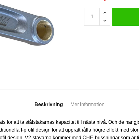
Nitto
stakar
RB25/26
I-
profil
V2
mängd
Beskrivning
Mer information
 för att ta stålstakarnas kapacitet till nästa nivå. Och de har gjo
ditionella I-profil design för att upprätthålla högre effekt med störr
ofil design. V2-stavarna kommer med CHE-bussningar som är til