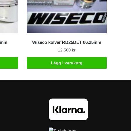
.0mm
Wiseco kolvar RB25DET 86.25mm
12 500
kr
Lägg i varukorg