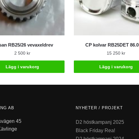
san RB25/26 vevaxeldrev
CP kolvar RB25DET 86
2 500
kr
15 250
kr
Lägg i varukorg
Lägg i varukorg
ING AB
NYHETER / PROJEKT
vägen 45
D2 höstkampanj 2025
Kävlinge
Black Friday Rea!
D2 höstkampanj 2024