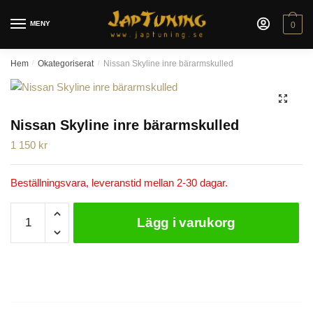
Skip
Skip
to
to
MENY
0
navigation
content
Hem
/
Okategoriserat
/
Nissan Skyline inre bärarmskulled
🔍
Nissan Skyline inre bärarmskulled
1 150
kr
Beställningsvara, leveranstid mellan 2-30 dagar.
Nissan
Lägg i varukorg
Skyline
inre
bärarmskulled
mängd