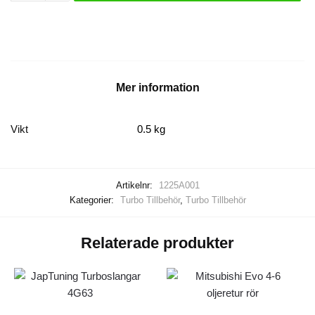
7-
9
oljeretur
mängd
Mer information
Vikt
0.5 kg
Artikelnr:
1225A001
Kategorier:
Turbo Tillbehör
,
Turbo Tillbehör
Relaterade produkter