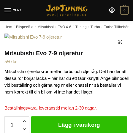
Skip
Skip
to
to
MENY
0
navigation
content
Hem
/
Bilspecifikt
/
Mitsubishi
/
EVO 4-6
/
Tuning
/
Turbo
/
Turbo Tillbehör
/
🔍
Mitsubishi Evo 7-9 oljeretur
550
kr
Mitsubishi oljeretursrör mellan turbo och oljetråg. Det händer att
dessa rör börjar läcka – här har du ett fabriksnytt! Ange bilmodell
vid beställning och gärna reg nr eller chassi nr så beställer vi
hem korrekt till din bil om vi inte har det i lager!
Beställningsvara, leveranstid mellan 2-30 dagar.
Mitsubishi
Lägg i varukorg
Evo