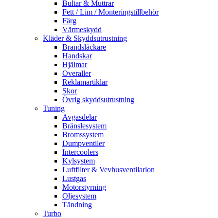
Bultar & Muttrar
Fett / Lim / Monteringstillbehör
Färg
Värmeskydd
Kläder & Skyddsutrustning
Brandsläckare
Handskar
Hjälmar
Overaller
Reklamartiklar
Skor
Övrig skyddsutrustning
Tuning
Avgasdelar
Bränslesystem
Bromssystem
Dumpventiler
Intercoolers
Kylsystem
Luftfilter & Vevhusventilarion
Lustgas
Motorstyrning
Oljesystem
Tändning
Turbo