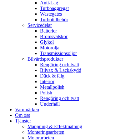
Anti-Lag
Turboaggregat
Wastegates
Turbotillbehör
Servicedelar
Batterier
Bromsvätskor
Glykol
Motorolja
Transmissionsoljor
Bilvårdsprodukter
Rengöring och tvätt
Bilvax & Lackskydd
Däck & fälg
Interiör
Metallpolish
Polish
Rengöring och tvätt
Underhåll
Varumärken
Om oss
Tjänster
Mappning & Effektmätning
Monteringsarbeten
Motorarbeten