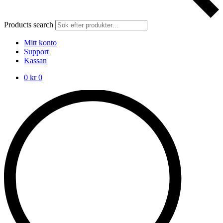
Products search
Mitt konto
Support
Kassan
0
kr
0