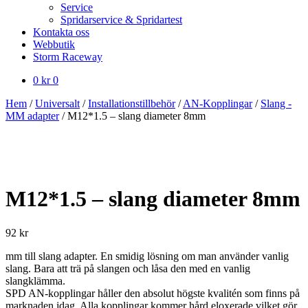
Service
Spridarservice & Spridartest
Kontakta oss
Webbutik
Storm Raceway
0
kr
0
Hem
/
Universalt
/
Installationstillbehör
/
AN-Kopplingar
/
Slang -
MM adapter
/
M12*1.5 – slang diameter 8mm
M12*1.5 – slang diameter 8mm
92
kr
mm till slang adapter. En smidig lösning om man använder vanlig
slang. Bara att trä på slangen och låsa den med en vanlig
slangklämma.
SPD AN-kopplingar håller den absolut högste kvalitén som finns på
marknaden idag. Alla kopplingar kommer hård eloxerade vilket gör