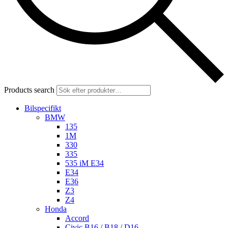
Products search
Bilspecifikt
BMW
135
1M
330
335
535 iM E34
E34
E36
Z3
Z4
Honda
Accord
Civic B16 / B18 / D16