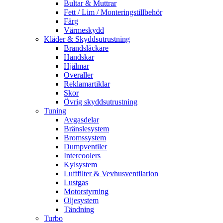
Bultar & Muttrar
Fett / Lim / Monteringstillbehör
Färg
Värmeskydd
Kläder & Skyddsutrustning
Brandsläckare
Handskar
Hjälmar
Overaller
Reklamartiklar
Skor
Övrig skyddsutrustning
Tuning
Avgasdelar
Bränslesystem
Bromssystem
Dumpventiler
Intercoolers
Kylsystem
Luftfilter & Vevhusventilarion
Lustgas
Motorstyrning
Oljesystem
Tändning
Turbo