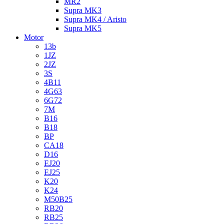
MR2
Supra MK3
Supra MK4 / Aristo
Supra MK5
Motor
13b
1JZ
2JZ
3S
4B11
4G63
6G72
7M
B16
B18
BP
CA18
D16
EJ20
EJ25
K20
K24
M50B25
RB20
RB25