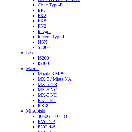
Civic Type-R
EP3
FK2
FK8
FN2
Integra
Integra Type-R
NSX
S2000
Lexus
IS200
IS300
Mazda
Mazda 3 MPS
MX-5 / Miata NA
MX-5 NB
MX-5 NC
MX-5 ND
RX-7 FD
RX-8
Mitsubishi
3000GT / GTO
EVO 1-3
EVO 4-6