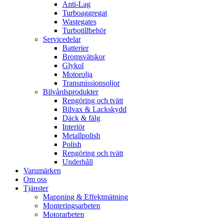
Anti-Lag
Turboaggregat
Wastegates
Turbotillbehör
Servicedelar
Batterier
Bromsvätskor
Glykol
Motorolja
Transmissionsoljor
Bilvårdsprodukter
Rengöring och tvätt
Bilvax & Lackskydd
Däck & fälg
Interiör
Metallpolish
Polish
Rengöring och tvätt
Underhåll
Varumärken
Om oss
Tjänster
Mappning & Effektmätning
Monteringsarbeten
Motorarbeten