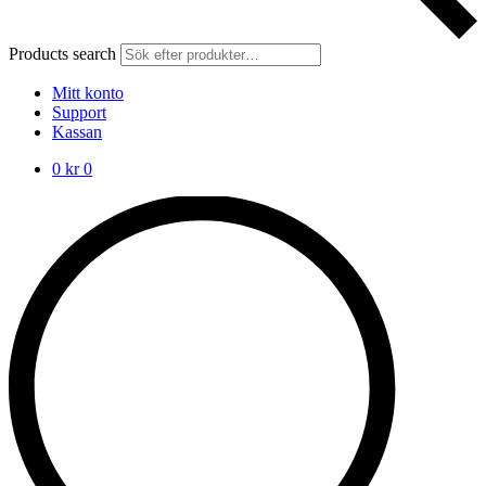
Products search
Mitt konto
Support
Kassan
0
kr
0