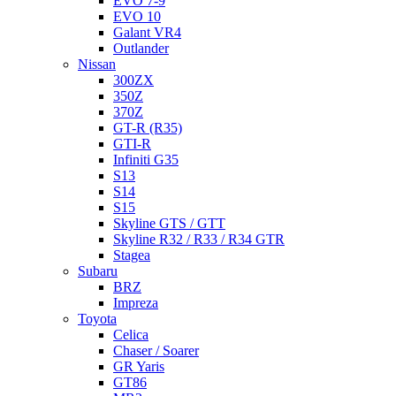
EVO 7-9
EVO 10
Galant VR4
Outlander
Nissan
300ZX
350Z
370Z
GT-R (R35)
GTI-R
Infiniti G35
S13
S14
S15
Skyline GTS / GTT
Skyline R32 / R33 / R34 GTR
Stagea
Subaru
BRZ
Impreza
Toyota
Celica
Chaser / Soarer
GR Yaris
GT86