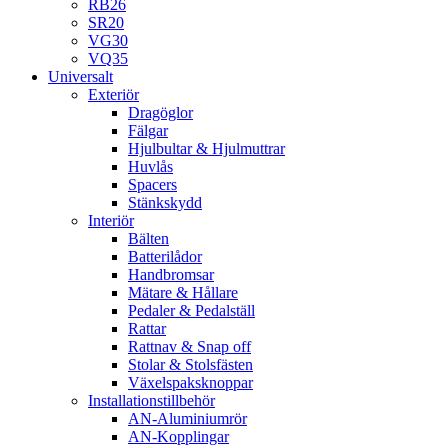
RB26
SR20
VG30
VQ35
Universalt
Exteriör
Dragöglor
Fälgar
Hjulbultar & Hjulmuttrar
Huvlås
Spacers
Stänkskydd
Interiör
Bälten
Batterilådor
Handbromsar
Mätare & Hållare
Pedaler & Pedalställ
Rattar
Rattnav & Snap off
Stolar & Stolsfästen
Växelspaksknoppar
Installationstillbehör
AN-Aluminiumrör
AN-Kopplingar