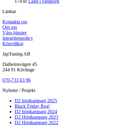
174
kr
Lägg i varukorg
Länkar
Kontakta oss
Om oss
Våra tjänster
Integritetspolicy
Köpvillkor
JapTuning AB
Dalhemsvägen 45
244 91 Kävlinge
070-733 63 96
Nyheter / Projekt
D2 höstkampanj 2025
Black Friday Rea!
D2 höstkampanj 2024
D2 Höstkampanj 2023
D2 Höstkampanj 2022