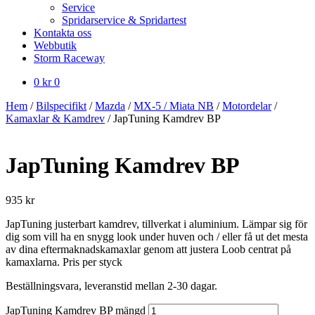
Service
Spridarservice & Spridartest
Kontakta oss
Webbutik
Storm Raceway
0
kr
0
Hem
/
Bilspecifikt
/
Mazda
/
MX-5 / Miata NB
/
Motordelar
/
Kamaxlar & Kamdrev
/
JapTuning Kamdrev BP
JapTuning Kamdrev BP
935
kr
JapTuning justerbart kamdrev, tillverkat i aluminium. Lämpar sig för
dig som vill ha en snygg look under huven och / eller få ut det mesta
av dina eftermaknadskamaxlar genom att justera Loob centrat på
kamaxlarna. Pris per styck
Beställningsvara, leveranstid mellan 2-30 dagar.
JapTuning Kamdrev BP mängd