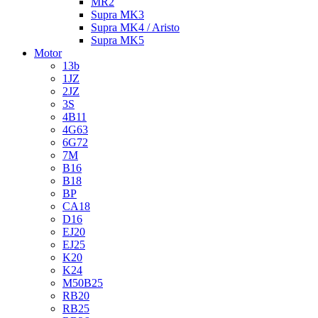
MR2
Supra MK3
Supra MK4 / Aristo
Supra MK5
Motor
13b
1JZ
2JZ
3S
4B11
4G63
6G72
7M
B16
B18
BP
CA18
D16
EJ20
EJ25
K20
K24
M50B25
RB20
RB25