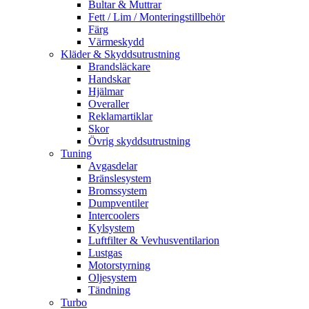
Bultar & Muttrar
Fett / Lim / Monteringstillbehör
Färg
Värmeskydd
Kläder & Skyddsutrustning
Brandsläckare
Handskar
Hjälmar
Overaller
Reklamartiklar
Skor
Övrig skyddsutrustning
Tuning
Avgasdelar
Bränslesystem
Bromssystem
Dumpventiler
Intercoolers
Kylsystem
Luftfilter & Vevhusventilarion
Lustgas
Motorstyrning
Oljesystem
Tändning
Turbo