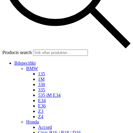
Products search
Bilspecifikt
BMW
135
1M
330
335
535 iM E34
E34
E36
Z3
Z4
Honda
Accord
Civic B16 / B18 / D16