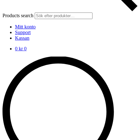
Products search
Mitt konto
Support
Kassan
0
kr
0