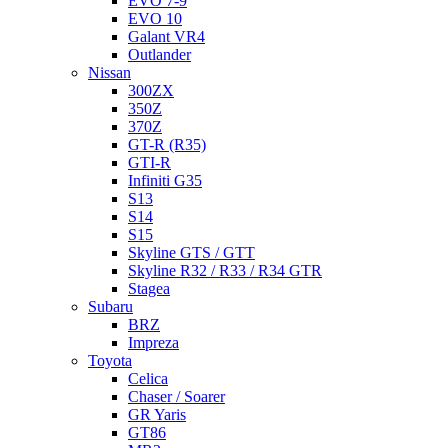
EVO 7-9
EVO 10
Galant VR4
Outlander
Nissan
300ZX
350Z
370Z
GT-R (R35)
GTI-R
Infiniti G35
S13
S14
S15
Skyline GTS / GTT
Skyline R32 / R33 / R34 GTR
Stagea
Subaru
BRZ
Impreza
Toyota
Celica
Chaser / Soarer
GR Yaris
GT86