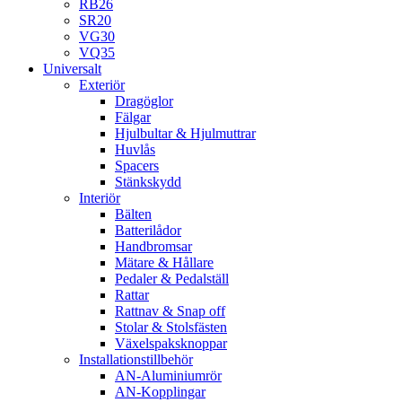
RB26
SR20
VG30
VQ35
Universalt
Exteriör
Dragöglor
Fälgar
Hjulbultar & Hjulmuttrar
Huvlås
Spacers
Stänkskydd
Interiör
Bälten
Batterilådor
Handbromsar
Mätare & Hållare
Pedaler & Pedalställ
Rattar
Rattnav & Snap off
Stolar & Stolsfästen
Växelspaksknoppar
Installationstillbehör
AN-Aluminiumrör
AN-Kopplingar