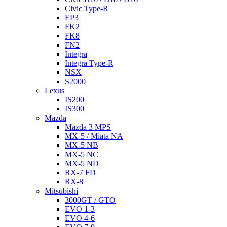
Civic Type-R
EP3
FK2
FK8
FN2
Integra
Integra Type-R
NSX
S2000
Lexus
IS200
IS300
Mazda
Mazda 3 MPS
MX-5 / Miata NA
MX-5 NB
MX-5 NC
MX-5 ND
RX-7 FD
RX-8
Mitsubishi
3000GT / GTO
EVO 1-3
EVO 4-6