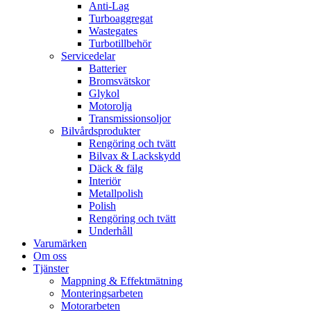
Anti-Lag
Turboaggregat
Wastegates
Turbotillbehör
Servicedelar
Batterier
Bromsvätskor
Glykol
Motorolja
Transmissionsoljor
Bilvårdsprodukter
Rengöring och tvätt
Bilvax & Lackskydd
Däck & fälg
Interiör
Metallpolish
Polish
Rengöring och tvätt
Underhåll
Varumärken
Om oss
Tjänster
Mappning & Effektmätning
Monteringsarbeten
Motorarbeten