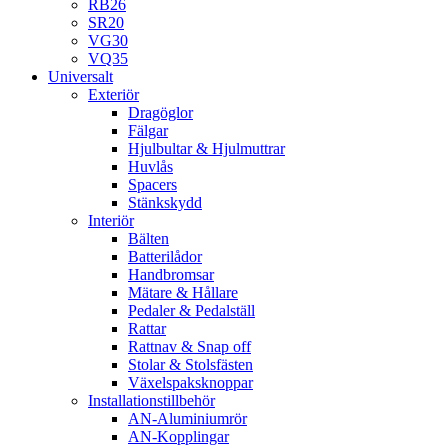
RB26
SR20
VG30
VQ35
Universalt
Exteriör
Dragöglor
Fälgar
Hjulbultar & Hjulmuttrar
Huvlås
Spacers
Stänkskydd
Interiör
Bälten
Batterilådor
Handbromsar
Mätare & Hållare
Pedaler & Pedalställ
Rattar
Rattnav & Snap off
Stolar & Stolsfästen
Växelspaksknoppar
Installationstillbehör
AN-Aluminiumrör
AN-Kopplingar