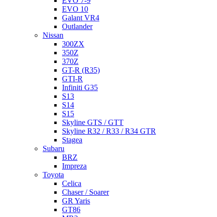
EVO 7-9
EVO 10
Galant VR4
Outlander
Nissan
300ZX
350Z
370Z
GT-R (R35)
GTI-R
Infiniti G35
S13
S14
S15
Skyline GTS / GTT
Skyline R32 / R33 / R34 GTR
Stagea
Subaru
BRZ
Impreza
Toyota
Celica
Chaser / Soarer
GR Yaris
GT86