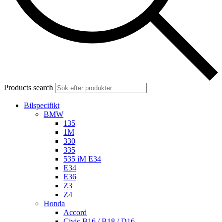
Products search
Bilspecifikt
BMW
135
1M
330
335
535 iM E34
E34
E36
Z3
Z4
Honda
Accord
Civic B16 / B18 / D16