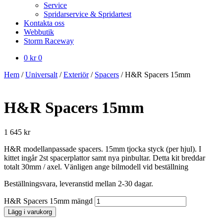
Service
Spridarservice & Spridartest
Kontakta oss
Webbutik
Storm Raceway
0
kr
0
Hem
/
Universalt
/
Exteriör
/
Spacers
/
H&R Spacers 15mm
H&R Spacers 15mm
1 645
kr
H&R modellanpassade spacers. 15mm tjocka styck (per hjul). I
kittet ingår 2st spacerplattor samt nya pinbultar. Detta kit breddar
totalt 30mm / axel. Vänligen ange bilmodell vid beställning
Beställningsvara, leveranstid mellan 2-30 dagar.
H&R Spacers 15mm mängd
Lägg i varukorg