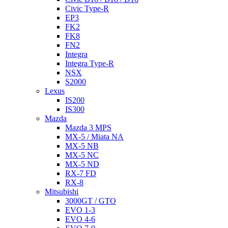
Civic Type-R
EP3
FK2
FK8
FN2
Integra
Integra Type-R
NSX
S2000
Lexus
IS200
IS300
Mazda
Mazda 3 MPS
MX-5 / Miata NA
MX-5 NB
MX-5 NC
MX-5 ND
RX-7 FD
RX-8
Mitsubishi
3000GT / GTO
EVO 1-3
EVO 4-6