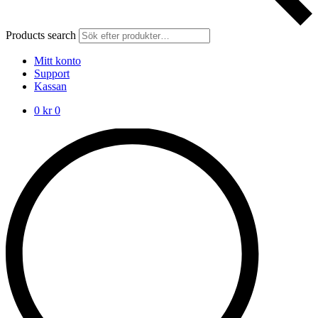
Products search
Mitt konto
Support
Kassan
0
kr
0