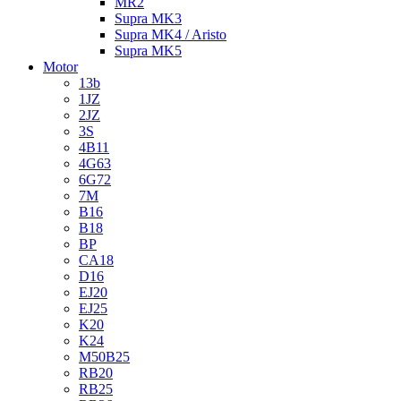
MR2
Supra MK3
Supra MK4 / Aristo
Supra MK5
Motor
13b
1JZ
2JZ
3S
4B11
4G63
6G72
7M
B16
B18
BP
CA18
D16
EJ20
EJ25
K20
K24
M50B25
RB20
RB25