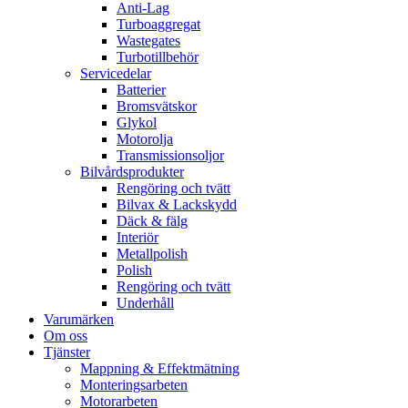
Anti-Lag
Turboaggregat
Wastegates
Turbotillbehör
Servicedelar
Batterier
Bromsvätskor
Glykol
Motorolja
Transmissionsoljor
Bilvårdsprodukter
Rengöring och tvätt
Bilvax & Lackskydd
Däck & fälg
Interiör
Metallpolish
Polish
Rengöring och tvätt
Underhåll
Varumärken
Om oss
Tjänster
Mappning & Effektmätning
Monteringsarbeten
Motorarbeten