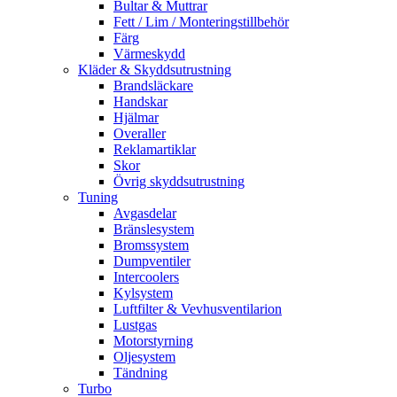
Bultar & Muttrar
Fett / Lim / Monteringstillbehör
Färg
Värmeskydd
Kläder & Skyddsutrustning
Brandsläckare
Handskar
Hjälmar
Overaller
Reklamartiklar
Skor
Övrig skyddsutrustning
Tuning
Avgasdelar
Bränslesystem
Bromssystem
Dumpventiler
Intercoolers
Kylsystem
Luftfilter & Vevhusventilarion
Lustgas
Motorstyrning
Oljesystem
Tändning
Turbo