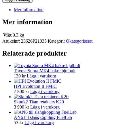
Mer information
Mer information
Vikt
0.3 kg
Artikelnr:
23626P21335
Kategori:
Okategoriserat
Relaterade produkter
Toyota Supra MK4 bakre hjulbult
130
kr
Lägg i varukorg
HPI Evolution II FMIC
7 800
kr
Lägg i varukorg
Skunk2 Titan retainers K20
3 900
kr
Lägg i varukorg
AN6 till slangkoppling FuelLab
53
kr
Lägg i varukorg