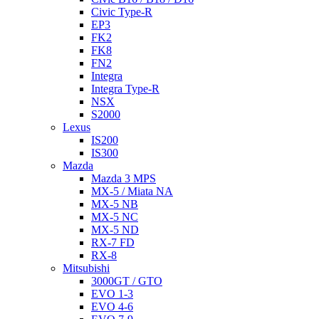
Civic Type-R
EP3
FK2
FK8
FN2
Integra
Integra Type-R
NSX
S2000
Lexus
IS200
IS300
Mazda
Mazda 3 MPS
MX-5 / Miata NA
MX-5 NB
MX-5 NC
MX-5 ND
RX-7 FD
RX-8
Mitsubishi
3000GT / GTO
EVO 1-3
EVO 4-6