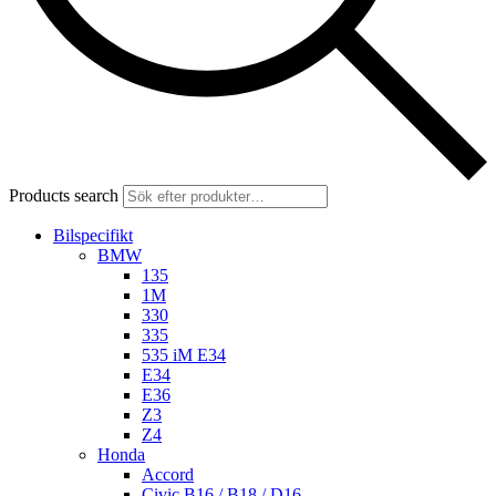
Products search
Bilspecifikt
BMW
135
1M
330
335
535 iM E34
E34
E36
Z3
Z4
Honda
Accord
Civic B16 / B18 / D16