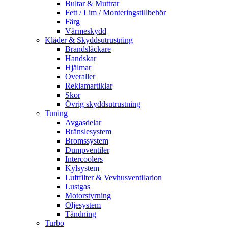
Bultar & Muttrar
Fett / Lim / Monteringstillbehör
Färg
Värmeskydd
Kläder & Skyddsutrustning
Brandsläckare
Handskar
Hjälmar
Overaller
Reklamartiklar
Skor
Övrig skyddsutrustning
Tuning
Avgasdelar
Bränslesystem
Bromssystem
Dumpventiler
Intercoolers
Kylsystem
Luftfilter & Vevhusventilarion
Lustgas
Motorstyrning
Oljesystem
Tändning
Turbo