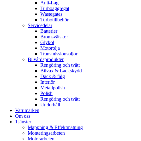
Anti-Lag
Turboaggregat
Wastegates
Turbotillbehör
Servicedelar
Batterier
Bromsvätskor
Glykol
Motorolja
Transmissionsoljor
Bilvårdsprodukter
Rengöring och tvätt
Bilvax & Lackskydd
Däck & fälg
Interiör
Metallpolish
Polish
Rengöring och tvätt
Underhåll
Varumärken
Om oss
Tjänster
Mappning & Effektmätning
Monteringsarbeten
Motorarbeten