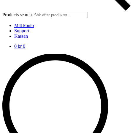
Products search
Mitt konto
Support
Kassan
0
kr
0