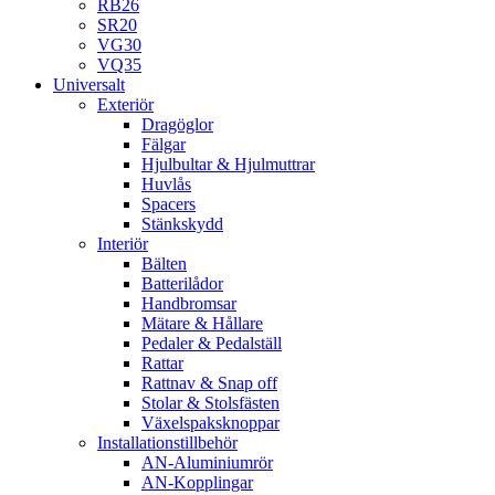
RB26
SR20
VG30
VQ35
Universalt
Exteriör
Dragöglor
Fälgar
Hjulbultar & Hjulmuttrar
Huvlås
Spacers
Stänkskydd
Interiör
Bälten
Batterilådor
Handbromsar
Mätare & Hållare
Pedaler & Pedalställ
Rattar
Rattnav & Snap off
Stolar & Stolsfästen
Växelspaksknoppar
Installationstillbehör
AN-Aluminiumrör
AN-Kopplingar