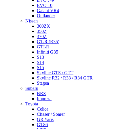
EVO 7-9
EVO 10
Galant VR4
Outlander
Nissan
300ZX
350Z
370Z
GT-R (R35)
GTI-R
Infiniti G35
S13
S14
S15
Skyline GTS / GTT
Skyline R32 / R33 / R34 GTR
Stagea
Subaru
BRZ
Impreza
Toyota
Celica
Chaser / Soarer
GR Yaris
GT86