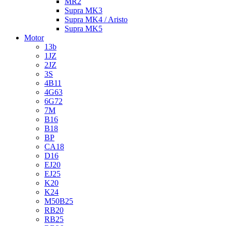
MR2
Supra MK3
Supra MK4 / Aristo
Supra MK5
Motor
13b
1JZ
2JZ
3S
4B11
4G63
6G72
7M
B16
B18
BP
CA18
D16
EJ20
EJ25
K20
K24
M50B25
RB20
RB25