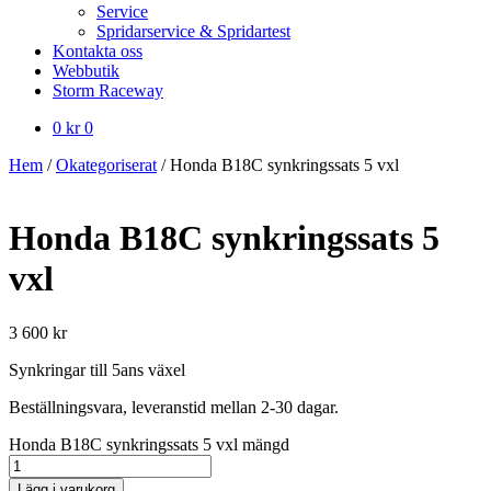
Service
Spridarservice & Spridartest
Kontakta oss
Webbutik
Storm Raceway
0
kr
0
Hem
/
Okategoriserat
/
Honda B18C synkringssats 5 vxl
Honda B18C synkringssats 5
vxl
3 600
kr
Synkringar till 5ans växel
Beställningsvara, leveranstid mellan 2-30 dagar.
Honda B18C synkringssats 5 vxl mängd
Lägg i varukorg