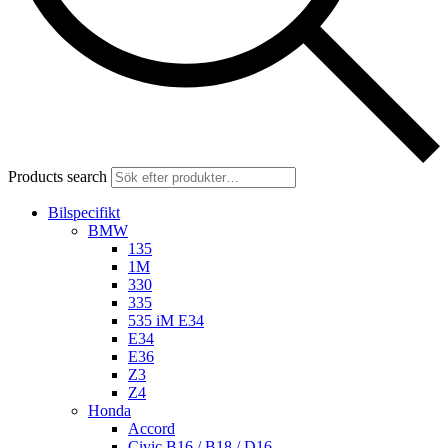
Products search
Bilspecifikt
BMW
135
1M
330
335
535 iM E34
E34
E36
Z3
Z4
Honda
Accord
Civic B16 / B18 / D16