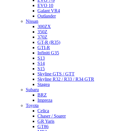
EVO 7-9
EVO 10
Galant VR4
Outlander
Nissan
300ZX
350Z
370Z
GT-R (R35)
GTI-R
Infiniti G35
S13
S14
S15
Skyline GTS / GTT
Skyline R32 / R33 / R34 GTR
Stagea
Subaru
BRZ
Impreza
Toyota
Celica
Chaser / Soarer
GR Yaris
GT86