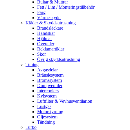
Bultar & Muttrar
Fett / Lim / Monteringstillbehör
Färg
Värmeskydd
Kläder & Skyddsutrustning
Brandsläckare
Handskar
Hjälmar
Overaller
Reklamartiklar
Skor
Övrig skyddsutrustning
Tuning
Avgasdelar
Bränslesystem
Bromssystem
Dumpventiler
Intercoolers
Kylsystem
Luftfilter & Vevhusventilarion
Lustgas
Motorstyrning
Oljesystem
Tändning
Turbo