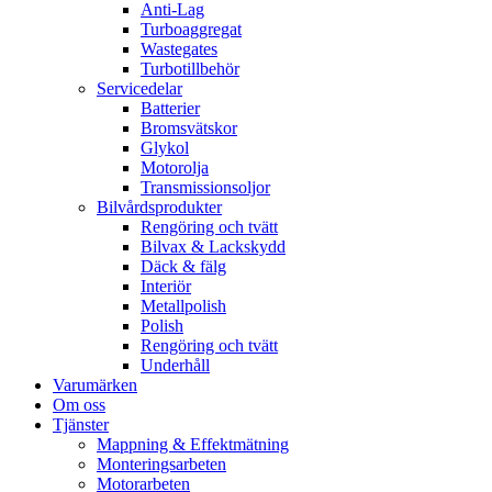
Anti-Lag
Turboaggregat
Wastegates
Turbotillbehör
Servicedelar
Batterier
Bromsvätskor
Glykol
Motorolja
Transmissionsoljor
Bilvårdsprodukter
Rengöring och tvätt
Bilvax & Lackskydd
Däck & fälg
Interiör
Metallpolish
Polish
Rengöring och tvätt
Underhåll
Varumärken
Om oss
Tjänster
Mappning & Effektmätning
Monteringsarbeten
Motorarbeten