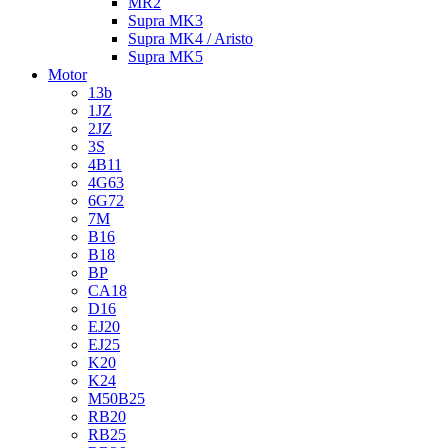
MR2
Supra MK3
Supra MK4 / Aristo
Supra MK5
Motor
13b
1JZ
2JZ
3S
4B11
4G63
6G72
7M
B16
B18
BP
CA18
D16
EJ20
EJ25
K20
K24
M50B25
RB20
RB25