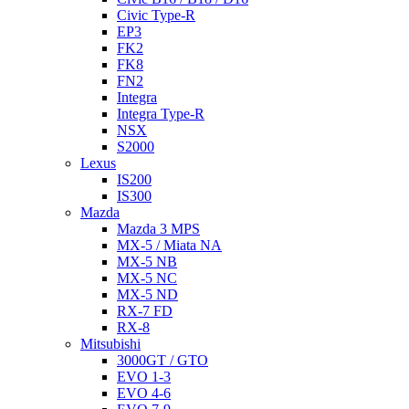
Civic Type-R
EP3
FK2
FK8
FN2
Integra
Integra Type-R
NSX
S2000
Lexus
IS200
IS300
Mazda
Mazda 3 MPS
MX-5 / Miata NA
MX-5 NB
MX-5 NC
MX-5 ND
RX-7 FD
RX-8
Mitsubishi
3000GT / GTO
EVO 1-3
EVO 4-6