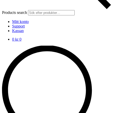
Products search
Mitt konto
Support
Kassan
0
kr
0