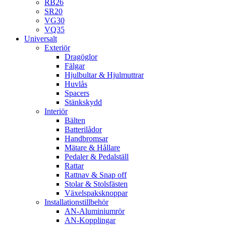
RB26
SR20
VG30
VQ35
Universalt
Exteriör
Dragöglor
Fälgar
Hjulbultar & Hjulmuttrar
Huvlås
Spacers
Stänkskydd
Interiör
Bälten
Batterilådor
Handbromsar
Mätare & Hållare
Pedaler & Pedalställ
Rattar
Rattnav & Snap off
Stolar & Stolsfästen
Växelspaksknoppar
Installationstillbehör
AN-Aluminiumrör
AN-Kopplingar