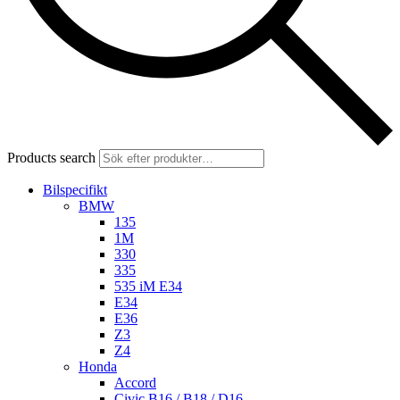
Products search
Bilspecifikt
BMW
135
1M
330
335
535 iM E34
E34
E36
Z3
Z4
Honda
Accord
Civic B16 / B18 / D16