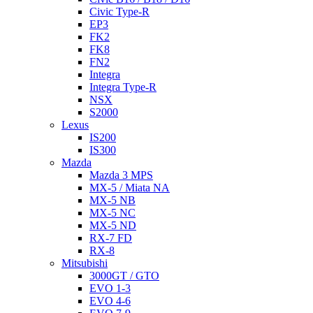
Civic Type-R
EP3
FK2
FK8
FN2
Integra
Integra Type-R
NSX
S2000
Lexus
IS200
IS300
Mazda
Mazda 3 MPS
MX-5 / Miata NA
MX-5 NB
MX-5 NC
MX-5 ND
RX-7 FD
RX-8
Mitsubishi
3000GT / GTO
EVO 1-3
EVO 4-6