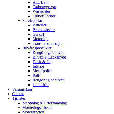
Anti-Lag
Turboaggregat
Wastegates
Turbotillbehör
Servicedelar
Batterier
Bromsvätskor
Glykol
Motorolja
Transmissionsoljor
Bilvårdsprodukter
Rengöring och tvätt
Bilvax & Lackskydd
Däck & fälg
Interiör
Metallpolish
Polish
Rengöring och tvätt
Underhåll
Varumärken
Om oss
Tjänster
Mappning & Effektmätning
Monteringsarbeten
Motorarbeten