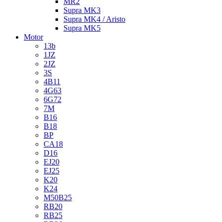
MR2
Supra MK3
Supra MK4 / Aristo
Supra MK5
Motor
13b
1JZ
2JZ
3S
4B11
4G63
6G72
7M
B16
B18
BP
CA18
D16
EJ20
EJ25
K20
K24
M50B25
RB20
RB25