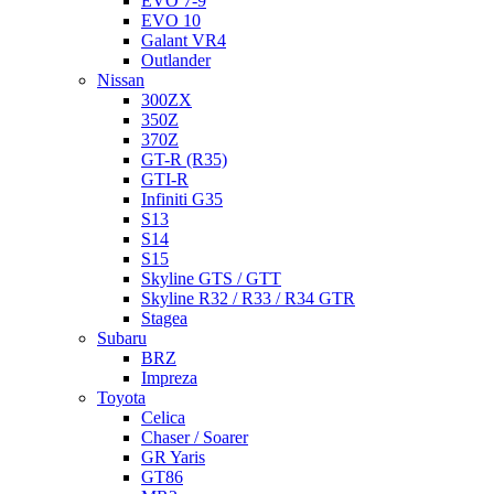
EVO 7-9
EVO 10
Galant VR4
Outlander
Nissan
300ZX
350Z
370Z
GT-R (R35)
GTI-R
Infiniti G35
S13
S14
S15
Skyline GTS / GTT
Skyline R32 / R33 / R34 GTR
Stagea
Subaru
BRZ
Impreza
Toyota
Celica
Chaser / Soarer
GR Yaris
GT86