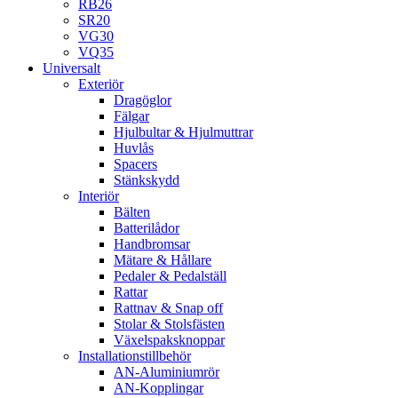
RB26
SR20
VG30
VQ35
Universalt
Exteriör
Dragöglor
Fälgar
Hjulbultar & Hjulmuttrar
Huvlås
Spacers
Stänkskydd
Interiör
Bälten
Batterilådor
Handbromsar
Mätare & Hållare
Pedaler & Pedalställ
Rattar
Rattnav & Snap off
Stolar & Stolsfästen
Växelspaksknoppar
Installationstillbehör
AN-Aluminiumrör
AN-Kopplingar