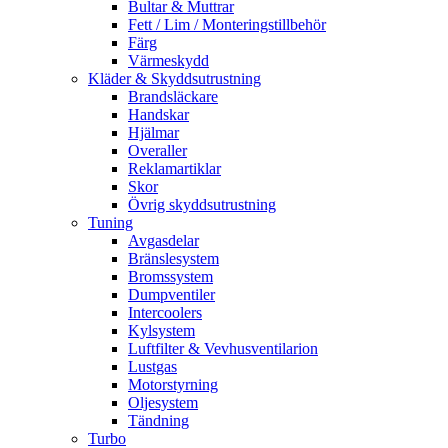
Bultar & Muttrar
Fett / Lim / Monteringstillbehör
Färg
Värmeskydd
Kläder & Skyddsutrustning
Brandsläckare
Handskar
Hjälmar
Overaller
Reklamartiklar
Skor
Övrig skyddsutrustning
Tuning
Avgasdelar
Bränslesystem
Bromssystem
Dumpventiler
Intercoolers
Kylsystem
Luftfilter & Vevhusventilarion
Lustgas
Motorstyrning
Oljesystem
Tändning
Turbo