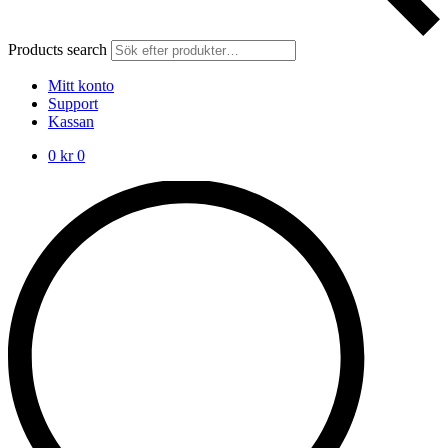
Products search
Mitt konto
Support
Kassan
0
kr
0