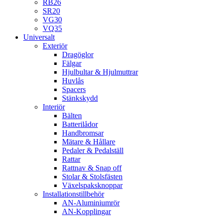
RB26
SR20
VG30
VQ35
Universalt
Exteriör
Dragöglor
Fälgar
Hjulbultar & Hjulmuttrar
Huvlås
Spacers
Stänkskydd
Interiör
Bälten
Batterilådor
Handbromsar
Mätare & Hållare
Pedaler & Pedalställ
Rattar
Rattnav & Snap off
Stolar & Stolsfästen
Växelspaksknoppar
Installationstillbehör
AN-Aluminiumrör
AN-Kopplingar