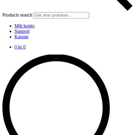
Products search
Mitt konto
Support
Kassan
0
kr
0