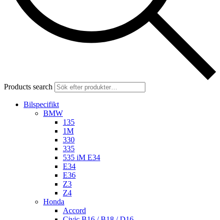
Products search
Bilspecifikt
BMW
135
1M
330
335
535 iM E34
E34
E36
Z3
Z4
Honda
Accord
Civic B16 / B18 / D16