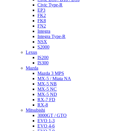
Civic Type-R
EP3
FK2
FK8
FN2
Integra
Integra Type-R
NSX
S2000
Lexus
IS200
IS300
Mazda
Mazda 3 MPS
MX-5 / Miata NA
MX-5 NB
MX-5 NC
MX-5 ND
RX-7 FD
RX-8
Mitsubishi
3000GT / GTO
EVO 1-3
EVO 4-6