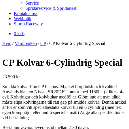
Service
Spridarservice & Spridartest
Kontakta oss
Webbutik
Storm Raceway
0
kr
0
Hem
/
Varumärken
/
CP
/
CP Kolvar 6-Cylindrig Special
CP Kolvar 6-Cylindrig Special
23 500
kr
Smidda kolvar från CP Pistons. Mycket hög finish och kvalitet!
Används bla i en Nissan SR20DET motor med 1150hk (2 liters, 4-
cyl) Kolvringar och kolvbultar medföljer. Glöm inte att man alltid
måste slipa kolvringarna till rätt gap på smidda kolvar! Denna artikel
är för er som vill specialbeställa kolvar till en 6 cylindrig (med tex
egen komphöjd, eller andra speciella mått) Ange alla specifikationer
vid beställning
Beställningsvara, leveranstid mellan 2-30 dagar.