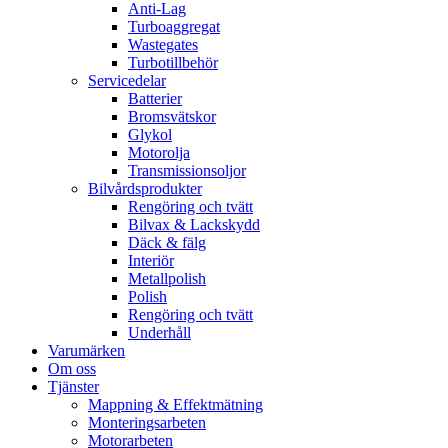
Anti-Lag
Turboaggregat
Wastegates
Turbotillbehör
Servicedelar
Batterier
Bromsvätskor
Glykol
Motorolja
Transmissionsoljor
Bilvårdsprodukter
Rengöring och tvätt
Bilvax & Lackskydd
Däck & fälg
Interiör
Metallpolish
Polish
Rengöring och tvätt
Underhåll
Varumärken
Om oss
Tjänster
Mappning & Effektmätning
Monteringsarbeten
Motorarbeten