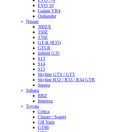
EVO 7-9
EVO 10
Galant VR4
Outlander
Nissan
300ZX
350Z
370Z
GT-R (R35)
GTI-R
Infiniti G35
S13
S14
S15
Skyline GTS / GTT
Skyline R32 / R33 / R34 GTR
Stagea
Subaru
BRZ
Impreza
Toyota
Celica
Chaser / Soarer
GR Yaris
GT86