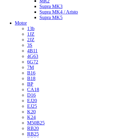
MR2
Supra MK3
Supra MK4 / Aristo
Supra MK5
Motor
13b
1JZ
2JZ
3S
4B11
4G63
6G72
7M
B16
B18
BP
CA18
D16
EJ20
EJ25
K20
K24
M50B25
RB20
RB25