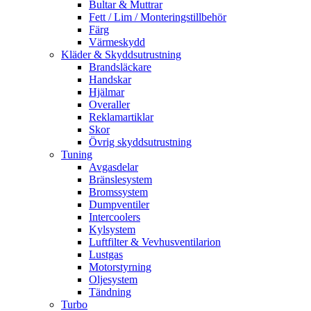
Bultar & Muttrar
Fett / Lim / Monteringstillbehör
Färg
Värmeskydd
Kläder & Skyddsutrustning
Brandsläckare
Handskar
Hjälmar
Overaller
Reklamartiklar
Skor
Övrig skyddsutrustning
Tuning
Avgasdelar
Bränslesystem
Bromssystem
Dumpventiler
Intercoolers
Kylsystem
Luftfilter & Vevhusventilarion
Lustgas
Motorstyrning
Oljesystem
Tändning
Turbo