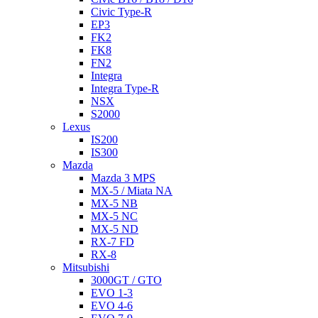
Civic Type-R
EP3
FK2
FK8
FN2
Integra
Integra Type-R
NSX
S2000
Lexus
IS200
IS300
Mazda
Mazda 3 MPS
MX-5 / Miata NA
MX-5 NB
MX-5 NC
MX-5 ND
RX-7 FD
RX-8
Mitsubishi
3000GT / GTO
EVO 1-3
EVO 4-6