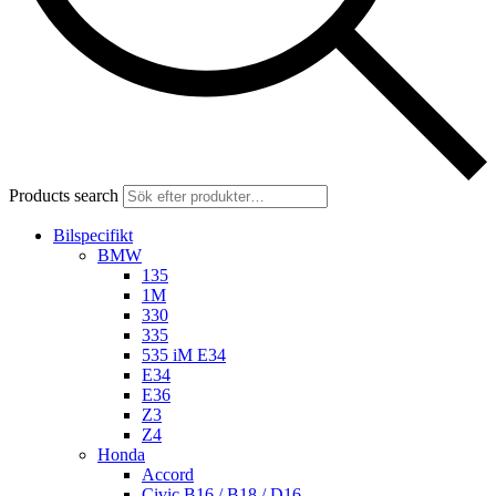
Products search
Bilspecifikt
BMW
135
1M
330
335
535 iM E34
E34
E36
Z3
Z4
Honda
Accord
Civic B16 / B18 / D16