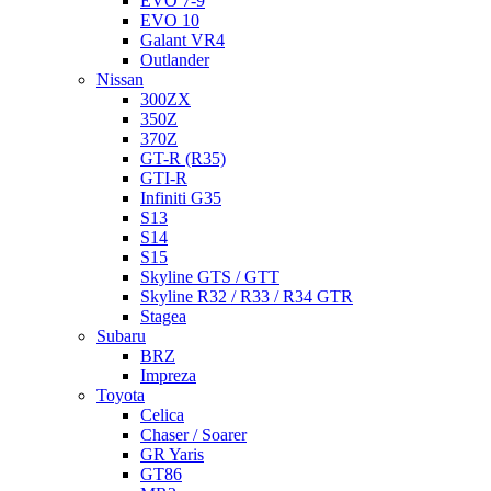
EVO 7-9
EVO 10
Galant VR4
Outlander
Nissan
300ZX
350Z
370Z
GT-R (R35)
GTI-R
Infiniti G35
S13
S14
S15
Skyline GTS / GTT
Skyline R32 / R33 / R34 GTR
Stagea
Subaru
BRZ
Impreza
Toyota
Celica
Chaser / Soarer
GR Yaris
GT86