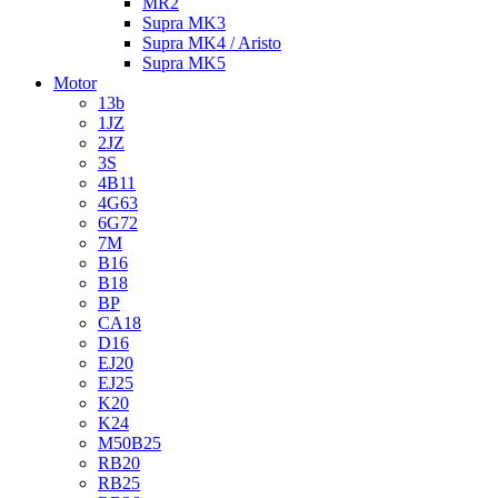
MR2
Supra MK3
Supra MK4 / Aristo
Supra MK5
Motor
13b
1JZ
2JZ
3S
4B11
4G63
6G72
7M
B16
B18
BP
CA18
D16
EJ20
EJ25
K20
K24
M50B25
RB20
RB25