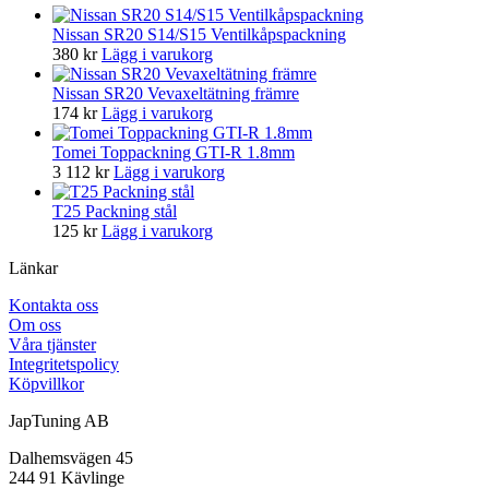
Nissan SR20 S14/S15 Ventilkåpspackning
380
kr
Lägg i varukorg
Nissan SR20 Vevaxeltätning främre
174
kr
Lägg i varukorg
Tomei Toppackning GTI-R 1.8mm
3 112
kr
Lägg i varukorg
T25 Packning stål
125
kr
Lägg i varukorg
Länkar
Kontakta oss
Om oss
Våra tjänster
Integritetspolicy
Köpvillkor
JapTuning AB
Dalhemsvägen 45
244 91 Kävlinge