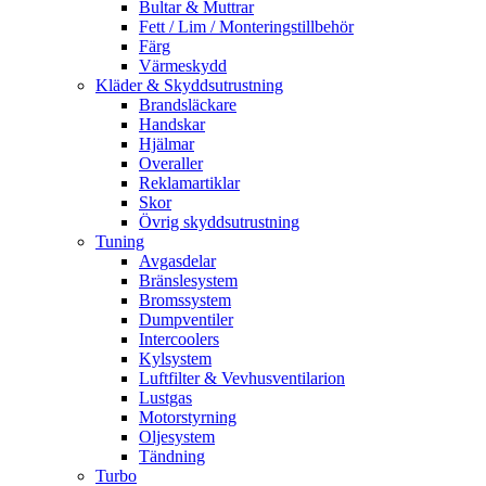
Bultar & Muttrar
Fett / Lim / Monteringstillbehör
Färg
Värmeskydd
Kläder & Skyddsutrustning
Brandsläckare
Handskar
Hjälmar
Overaller
Reklamartiklar
Skor
Övrig skyddsutrustning
Tuning
Avgasdelar
Bränslesystem
Bromssystem
Dumpventiler
Intercoolers
Kylsystem
Luftfilter & Vevhusventilarion
Lustgas
Motorstyrning
Oljesystem
Tändning
Turbo