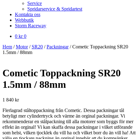
Service
Spridarservice & Spridartest
Kontakta oss
Webbutik
Storm Raceway
0
kr
0
Hem
/
Motor
/
SR20
/
Packningar
/
Cometic Toppackning SR20
1.5mm / 88mm
Cometic Toppackning SR20
1.5mm / 88mm
1 840
kr
Flerlagrad ståltoppackning från Cometic. Dessa packningar tål
betyligt mer cylindertryck och värme än orginal packningar. Vi
rekommenderar en stålpackning till alla motorer som byggs för mer
effekt än orginal! Vi kan skaffa dessa packningar i vilket utförande
som helst, vilken tjocklek du vill ha och vilket borr du än vill ha! Att
välja en tjockare packning än orginal innebär att du kompsänker