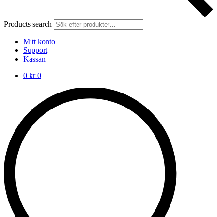
Products search
Mitt konto
Support
Kassan
0
kr
0