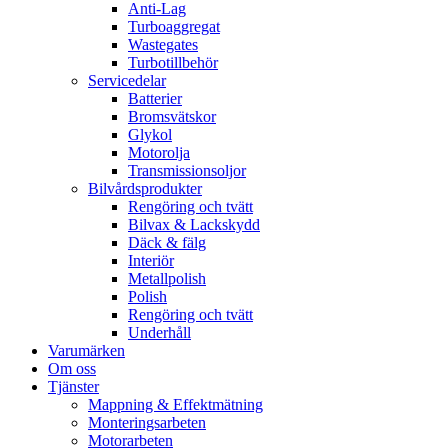
Anti-Lag
Turboaggregat
Wastegates
Turbotillbehör
Servicedelar
Batterier
Bromsvätskor
Glykol
Motorolja
Transmissionsoljor
Bilvårdsprodukter
Rengöring och tvätt
Bilvax & Lackskydd
Däck & fälg
Interiör
Metallpolish
Polish
Rengöring och tvätt
Underhåll
Varumärken
Om oss
Tjänster
Mappning & Effektmätning
Monteringsarbeten
Motorarbeten