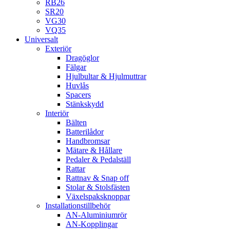
RB26
SR20
VG30
VQ35
Universalt
Exteriör
Dragöglor
Fälgar
Hjulbultar & Hjulmuttrar
Huvlås
Spacers
Stänkskydd
Interiör
Bälten
Batterilådor
Handbromsar
Mätare & Hållare
Pedaler & Pedalställ
Rattar
Rattnav & Snap off
Stolar & Stolsfästen
Växelspaksknoppar
Installationstillbehör
AN-Aluminiumrör
AN-Kopplingar