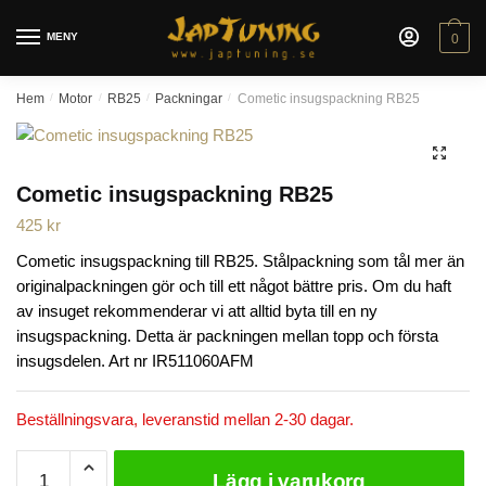
Skip
Skip
to
to
MENY
0
navigation
content
Hem
/
Motor
/
RB25
/
Packningar
/
Cometic insugspackning RB25
🔍
Cometic insugspackning RB25
425
kr
Cometic insugspackning till RB25. Stålpackning som tål mer än
originalpackningen gör och till ett något bättre pris. Om du haft
av insuget rekommenderar vi att alltid byta till en ny
insugspackning. Detta är packningen mellan topp och första
insugsdelen. Art nr IR511060AFM
Beställningsvara, leveranstid mellan 2-30 dagar.
Cometic
Lägg i varukorg