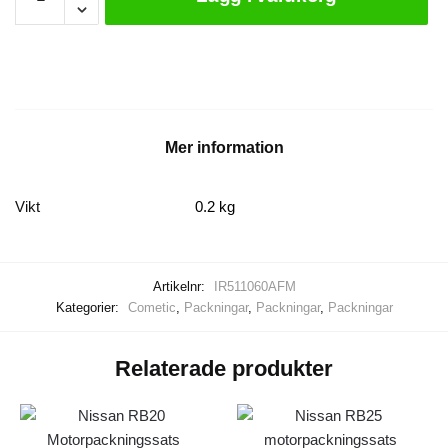
insugspackning
RB25
mängd
Mer information
Vikt
0.2 kg
Artikelnr:
IR511060AFM
Kategorier:
Cometic
,
Packningar
,
Packningar
,
Packningar
Relaterade produkter