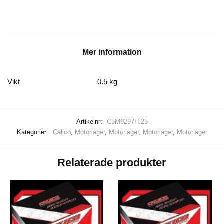
#3
.25
mängd
Mer information
Vikt
0.5 kg
Artikelnr:
C5M8297H.25
Kategorier:
Calico
,
Motorlager
,
Motorlager
,
Motorlager
,
Motorlager
Relaterade produkter