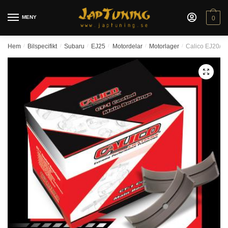
Skip
Skip
to
to
MENY
0
navigation
content
Hem
/
Bilspecifikt
/
Subaru
/
EJ25
/
Motordelar
/
Motorlager
/
Calico EJ20/EJ
🔍