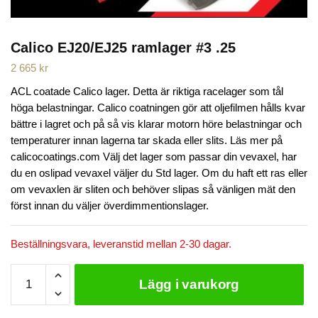
Calico EJ20/EJ25 ramlager #3 .25
2 665
kr
ACL coatade Calico lager. Detta är riktiga racelager som tål
höga belastningar. Calico coatningen gör att oljefilmen hålls kvar
bättre i lagret och på så vis klarar motorn höre belastningar och
temperaturer innan lagerna tar skada eller slits. Läs mer på
calicocoatings.com Välj det lager som passar din vevaxel, har
du en oslipad vevaxel väljer du Std lager. Om du haft ett ras eller
om vevaxlen är sliten och behöver slipas så vänligen mät den
först innan du väljer överdimmentionslager.
Beställningsvara, leveranstid mellan 2-30 dagar.
Calico
Lägg i varukorg
EJ20/EJ25
ramlager