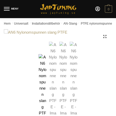
Skip
Skip
to
to
MENY
0
navigation
content
Hem
/
Universalt
/
Installationstillbehör
/
AN-Slang
/
PTFE nylonomspunnen A
🔍