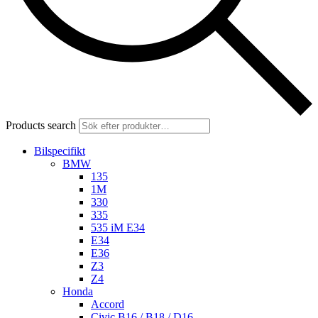
Products search
Bilspecifikt
BMW
135
1M
330
335
535 iM E34
E34
E36
Z3
Z4
Honda
Accord
Civic B16 / B18 / D16