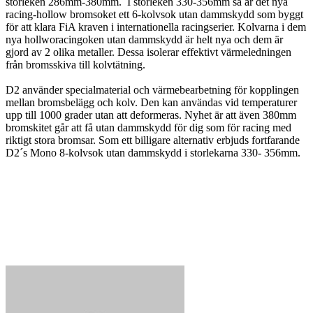
storleken 286mm-380mm. I storleken 330-356mm så är det nya
racing-hollow bromsoket ett 6-kolvsok utan dammskydd som byggt
för att klara FiA kraven i internationella racingserier. Kolvarna i dem
nya hollworacingoken utan dammskydd är helt nya och dem är
gjord av 2 olika metaller. Dessa isolerar effektivt värmeledningen
från bromsskiva till kolvtätning.
D2 använder specialmaterial och värmebearbetning för kopplingen
mellan bromsbelägg och kolv. Den kan användas vid temperaturer
upp till 1000 grader utan att deformeras. Nyhet är att även 380mm
bromskitet går att få utan dammskydd för dig som för racing med
riktigt stora bromsar. Som ett billigare alternativ erbjuds fortfarande
D2´s Mono 8-kolvsok utan dammskydd i storlekarna 330- 356mm.