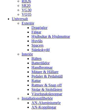
RB26
SR20
VG30
VQ35
Universalt
Exteriör
Dragöglor
Fälgar
Hjulbultar & Hjulmuttrar
Huvlås
Spacers
Stänkskydd
Interiör
Bälten
Batterilådor
Handbromsar
Mätare & Hållare
Pedaler & Pedalställ
Rattar
Rattnav & Snap off
Stolar & Stolsfästen
Växelspaksknoppar
Installationstillbehör
AN-Aluminiumrör
AN-Kopplingar