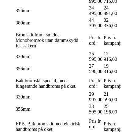
995,00
716,00
34
24
356mm
495,00
491,00
44
32
380mm
395,00
336,00
Bromskit fram, smidda
Pris fr.
Pris fr.
Monobromsok utan dammskydd –
ord:​
kampanj:​
Klassikern!
25
17
330mm
595,00
916,00
27
19
356mm
596,00
316,00
Bak bromskit special, med
Pris fr.
Pris fr.
fungerande handbroms på oket.
ord:
kampanj:
29
21
330mm
995,00
596,00
33
25
356mm
595,00
196,00
Pris fr.
EPB. Bak bromskit med elektrisk
Pris fr.
ord:
handbroms på oket.
kampanj: