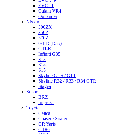
EVO 7-9
EVO 10
Galant VR4
Outlander
Nissan
300ZX
350Z
370Z
GT-R (R35)
GTI-R
Infiniti G35
S13
S14
S15
Skyline GTS / GTT
Skyline R32 / R33 / R34 GTR
Stagea
Subaru
BRZ
Impreza
Toyota
Celica
Chaser / Soarer
GR Yaris
GT86