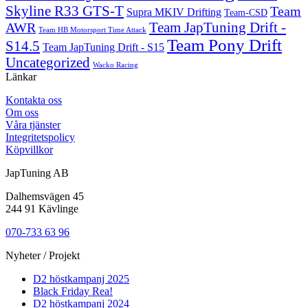
Skyline R33 GTS-T
Team
Supra MKIV Drifting
Team-CSD
AWR
Team JapTuning Drift -
Team HB Motorsport Time Attack
Team Pony Drift
S14.5
Team JapTuning Drift - S15
Uncategorized
Wacko Racing
Länkar
Kontakta oss
Om oss
Våra tjänster
Integritetspolicy
Köpvillkor
JapTuning AB
Dalhemsvägen 45
244 91 Kävlinge
070-733 63 96
Nyheter / Projekt
D2 höstkampanj 2025
Black Friday Rea!
D2 höstkampanj 2024