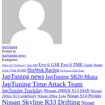
JapTuning
Posted in:
JapTuning news
Kategorier
Evo 6 TME
Evo 6 GSR
Guider
Honda
200sx S13 "förfining"
Club JDM
HotWok Racing
Civic Type R FK8
JapTuning Drift Team
JapTuning news
JapTuning SR20 Miata
JapTuning Time Attack Team
JapTuning Trackday
Nissan 200SX S13 Drift
Nissan
Nissan S14 Projekt
200sx S13 widebody
Nissan 200sx S14a
Nissan Skyline R33 Drifting
Nissan