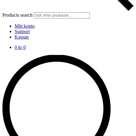
Products search
Mitt konto
Support
Kassan
0
kr
0