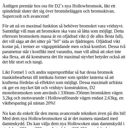
Äntligen premiär hos oss för D2´s nya Hollowbromsok, likt ett
spindelnät sluter det sig över bromsbeläggen och bromsskivan.
Supercoolt och avancerat!
För att nå en maximal funktion så behöver bromoket vara vridstyvt.
Samtidigt vill man att bromoken ska vara så lätta som möjligt. Detta
eftersom bromsokets massa är en ofjädrad vikt (i de allra flesta fall),
det vill säga att det sitter på ”fel” sida av fjädringen. Ofjädrad vikt
kostar på, i termer av väguppträdande men också komfort. Dessa två
parametrar står i konflikt med varandra, man vill alltså att oket inte
ska flexa, att då konstruera det för maximal styvhet betyder också att
det blir stort och tungt.
Likt Formel 1 och andra supersportbilar så har dessa bromsok
maskinbearbetas till intrikata former som sprider lasterna så att
krafterna fördelas så effektivt som möjligt. Dessa maximalt urfrästa
ok ger en mycket lätt och vridstyv konstruktion, D2
monobromsoken som används i 330mm-356mm bromskiten vägen
3,2kg och motsvarande i Hollowutförande vägen endast 2,63kg, en
viktbesparing på nästan 20%!
Nu kan du enkelt får den mesta avancerade tekniken även på din bil!
Med dem nya Hollowbromsoken så är det numera standard med
dammskydd. Du kan välja dem nya Hollowoken utan dammskydd i