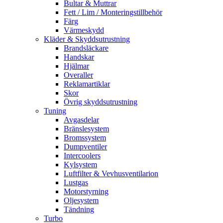
Bultar & Muttrar
Fett / Lim / Monteringstillbehör
Färg
Värmeskydd
Kläder & Skyddsutrustning
Brandsläckare
Handskar
Hjälmar
Overaller
Reklamartiklar
Skor
Övrig skyddsutrustning
Tuning
Avgasdelar
Bränslesystem
Bromssystem
Dumpventiler
Intercoolers
Kylsystem
Luftfilter & Vevhusventilarion
Lustgas
Motorstyrning
Oljesystem
Tändning
Turbo