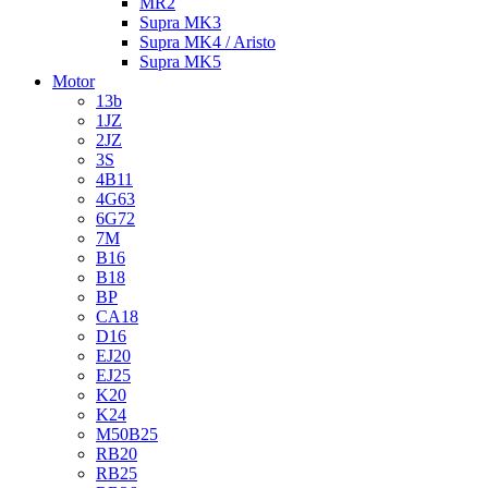
MR2
Supra MK3
Supra MK4 / Aristo
Supra MK5
Motor
13b
1JZ
2JZ
3S
4B11
4G63
6G72
7M
B16
B18
BP
CA18
D16
EJ20
EJ25
K20
K24
M50B25
RB20
RB25