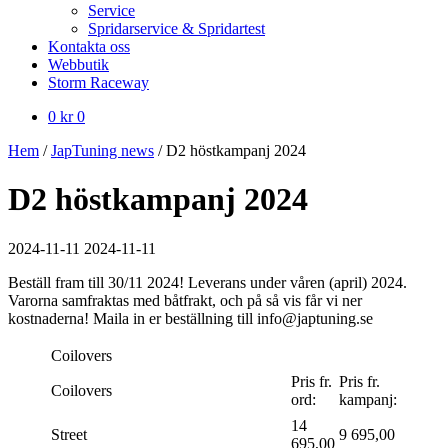
Service
Spridarservice & Spridartest
Kontakta oss
Webbutik
Storm Raceway
0
kr
0
Hem
/
JapTuning news
/
D2 höstkampanj 2024
D2 höstkampanj 2024
2024-11-11
2024-11-11
Beställ fram till 30/11 2024! Leverans under våren (april) 2024.
Varorna samfraktas med båtfrakt, och på så vis får vi ner
kostnaderna! Maila in er beställning till info@japtuning.se
Coilovers
Pris fr.
Pris fr.
Coilovers
ord:
kampanj:
14
Street
9 695,00
695,00