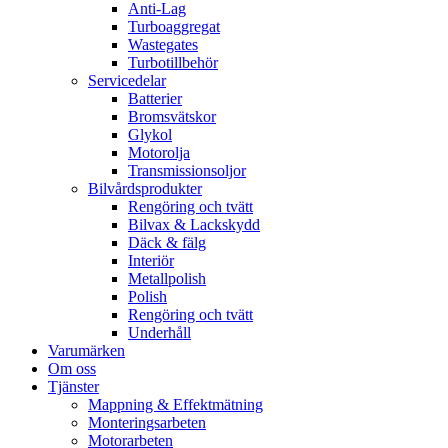
Anti-Lag
Turboaggregat
Wastegates
Turbotillbehör
Servicedelar
Batterier
Bromsvätskor
Glykol
Motorolja
Transmissionsoljor
Bilvårdsprodukter
Rengöring och tvätt
Bilvax & Lackskydd
Däck & fälg
Interiör
Metallpolish
Polish
Rengöring och tvätt
Underhåll
Varumärken
Om oss
Tjänster
Mappning & Effektmätning
Monteringsarbeten
Motorarbeten