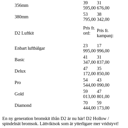
39
31
356mm
595,00
676,00
53
38
380mm
795,00
342,00
Pris fr.
Pris fr.
D2 Luftkit
ord:
kampanj:
23
17
Enbart luftbälgar
995,00
996,00
41
31
Basic
347,00
837,00
47
35
Delux
172,00
850,00
54
43
Pro
544,00
090,00
59
47
Gold
013,00
801,00
70
59
Diamond
444,00
173,00
En ny generation bromskit ifrån D2 är nu här! D2 Hollow /
spindelnät bromsok. Lättviktsok som är ytterligare mer vridstyvt!