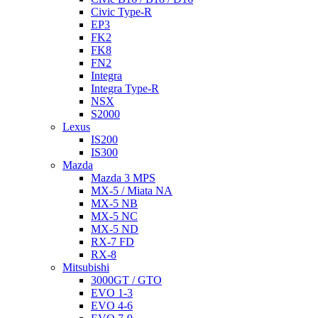
Civic Type-R
EP3
FK2
FK8
FN2
Integra
Integra Type-R
NSX
S2000
Lexus
IS200
IS300
Mazda
Mazda 3 MPS
MX-5 / Miata NA
MX-5 NB
MX-5 NC
MX-5 ND
RX-7 FD
RX-8
Mitsubishi
3000GT / GTO
EVO 1-3
EVO 4-6