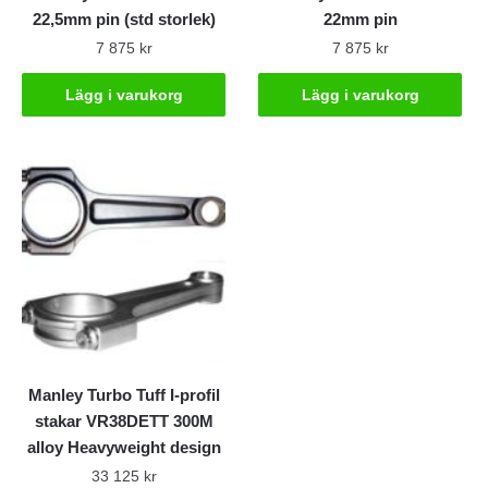
22,5mm pin (std storlek)
22mm pin
7 875
kr
7 875
kr
Lägg i varukorg
Lägg i varukorg
Manley Turbo Tuff I-profil
stakar VR38DETT 300M
alloy Heavyweight design
33 125
kr