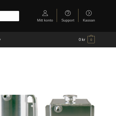
Mitt konto
Support
Kassan
y
0
kr
0