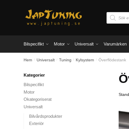
Skip
Skip
to
to
Products
navigation
content
search
Bilspecifikt
Motor
Universalt
Varumärken
Hem
Universalt
Tuning
Kylsystem
Överflödestank
/
/
/
/
Ö
Kategorier
Bilspecifikt
Motor
Okategoriserat
Universalt
Bilvårdsprodukter
Exteriör