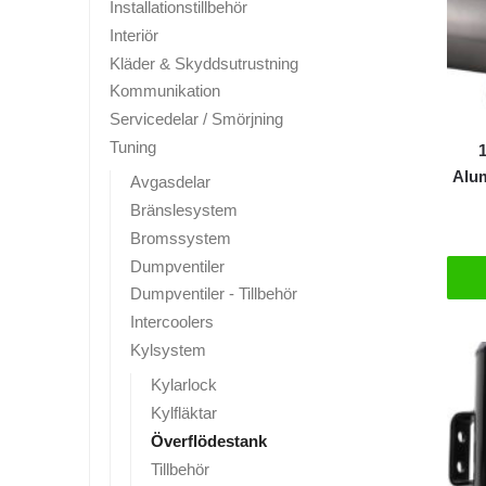
Installationstillbehör
Interiör
Kläder & Skyddsutrustning
Kommunikation
Servicedelar / Smörjning
Tuning
1
Alu
Avgasdelar
Bränslesystem
Bromssystem
Dumpventiler
Dumpventiler - Tillbehör
Intercoolers
Kylsystem
Kylarlock
Kylfläktar
Överflödestank
Tillbehör