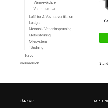
Värmeväxlare
Vattenpumpar
Luftfilter & Vevhusventilation
Ca
Lustgas
Metanol / Vatteninsprutning
Motorstyrning
Oljesystem
Tändning
Turbo
Varumärken
LÄNKAR
JAPTUN