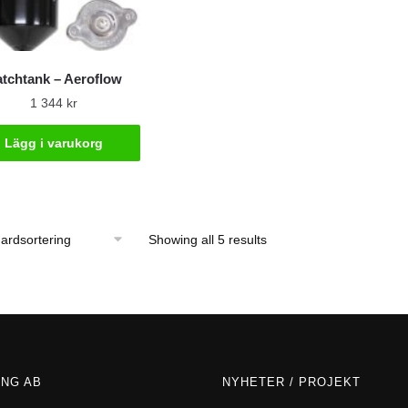
tchtank – Aeroflow
1 344
kr
Lägg i varukorg
Showing all 5 results
ING AB
NYHETER / PROJEKT