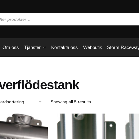
Om oss
Tjänster
Kontakta oss
Webbutik
Storm Racewa
verflödestank
Showing all 5 results