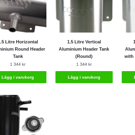
.5 Litre Horizontal
1.5 Litre Vertical
minium Round Header
Aluminium Header Tank
Alum
Tank
(Round)
with
1 344
kr
1 344
kr
Lägg i varukorg
Lägg i varukorg