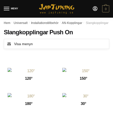
Skip
Skip
to
to
MENY
0
navigation
content
Hem
/
Universalt
/
Installationstillbehör
/
AN-Kopplingar
/
Slangkopplingar P
Slangkopplingar Push On
Visa menyn
120°
150°
180°
30°