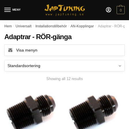
Skip
Skip
to
to
MENY
0
navigation
content
Hem
/
Universalt
/
Installationstillbehör
/
AN-Kopplingar
/
Adaptrar - RÖR-gä
Adaptrar - RÖR-gänga
Visa menyn
Showing all 12 results