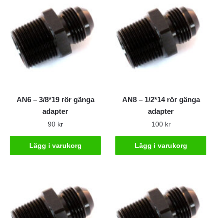
AN6 – 3/8*19 rör gänga
AN8 – 1/2*14 rör gänga
adapter
adapter
90
kr
100
kr
Lägg i varukorg
Lägg i varukorg