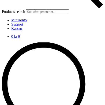
Products search
Mitt konto
Support
Kassan
0
kr
0