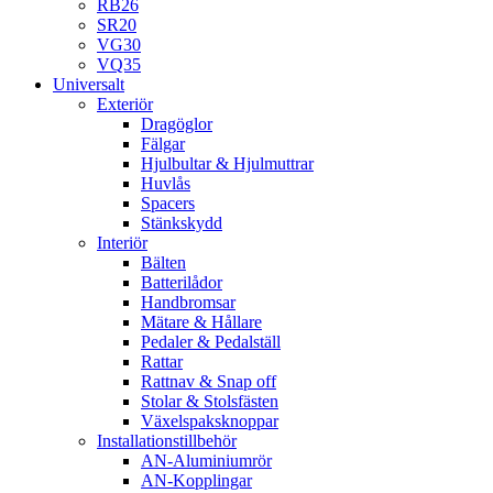
RB26
SR20
VG30
VQ35
Universalt
Exteriör
Dragöglor
Fälgar
Hjulbultar & Hjulmuttrar
Huvlås
Spacers
Stänkskydd
Interiör
Bälten
Batterilådor
Handbromsar
Mätare & Hållare
Pedaler & Pedalställ
Rattar
Rattnav & Snap off
Stolar & Stolsfästen
Växelspaksknoppar
Installationstillbehör
AN-Aluminiumrör
AN-Kopplingar