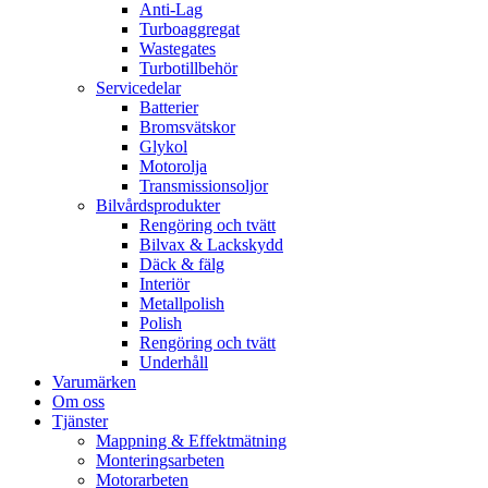
Anti-Lag
Turboaggregat
Wastegates
Turbotillbehör
Servicedelar
Batterier
Bromsvätskor
Glykol
Motorolja
Transmissionsoljor
Bilvårdsprodukter
Rengöring och tvätt
Bilvax & Lackskydd
Däck & fälg
Interiör
Metallpolish
Polish
Rengöring och tvätt
Underhåll
Varumärken
Om oss
Tjänster
Mappning & Effektmätning
Monteringsarbeten
Motorarbeten