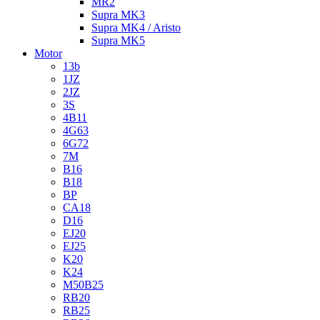
MR2
Supra MK3
Supra MK4 / Aristo
Supra MK5
Motor
13b
1JZ
2JZ
3S
4B11
4G63
6G72
7M
B16
B18
BP
CA18
D16
EJ20
EJ25
K20
K24
M50B25
RB20
RB25