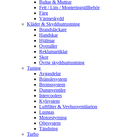
Bultar & Muttrar
Fett / Lim / Monteringstillbehör
Färg
Värmeskydd
Kläder & Skyddsutrustning
Brandsläckare
Handskar
Hjälmar
Overaller
Reklamartiklar
Skor
Övrig skyddsutrustning
Tuning
Avgasdelar
Bränslesystem
Bromssystem
Dumpventiler
Intercoolers
Kylsystem
Luftfilter & Vevhusventilarion
Lustgas
Motorstyrning
Oljesystem
Tändning
Turbo