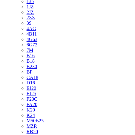
13b
1JZ
2JZ
2ZZ
3S
4AG
4B11
4G63
6G72
7M
B16
B18
B230
BP
CA18
D16
EJ20
EJ25
F20C
FA20
K20
K24
M50B25
MZR
RB20