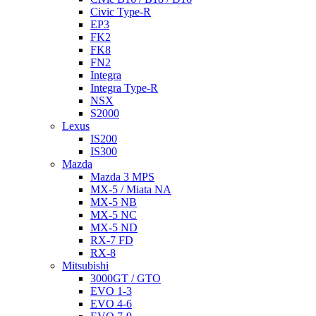
Civic Type-R
EP3
FK2
FK8
FN2
Integra
Integra Type-R
NSX
S2000
Lexus
IS200
IS300
Mazda
Mazda 3 MPS
MX-5 / Miata NA
MX-5 NB
MX-5 NC
MX-5 ND
RX-7 FD
RX-8
Mitsubishi
3000GT / GTO
EVO 1-3
EVO 4-6