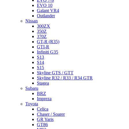
EVO 7-9
EVO 10
Galant VR4
Outlander
Nissan
300ZX
350Z
370Z
GT-R (R35)
GTI-R
Infiniti G35
S13
S14
S15
Skyline GTS / GTT
Skyline R32 / R33 / R34 GTR
Stagea
Subaru
BRZ
Impreza
Toyota
Celica
Chaser / Soarer
GR Yaris
GT86