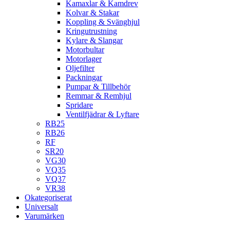
Kamaxlar & Kamdrev
Kolvar & Stakar
Koppling & Svänghjul
Kringutrustning
Kylare & Slangar
Motorbultar
Motorlager
Oljefilter
Packningar
Pumpar & Tillbehör
Remmar & Remhjul
Spridare
Ventilfjädrar & Lyftare
RB25
RB26
RF
SR20
VG30
VQ35
VQ37
VR38
Okategoriserat
Universalt
Varumärken