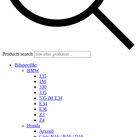
Products search
Bilspecifikt
BMW
135
1M
330
335
535 iM E34
E34
E36
Z3
Z4
Honda
Accord
Civic B16 / B18 / D16