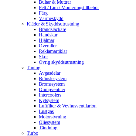
Bultar & Muttrar
Fett / Lim / Monteringstillbehör
Färg
Värmeskydd
Kläder & Skyddsutrustning
Brandsläckare
Handskar
Hjälmar
Overaller
Reklamartiklar
Skor
Övrig skyddsutrustning
Tuning
Avgasdelar
Bränslesystem
Bromssystem
Dumpventiler
Intercoolers
Kylsystem
Luftfilter & Vevhusventilarion
Lustgas
Motorstyrning
Oljesystem
Tändning
Turbo