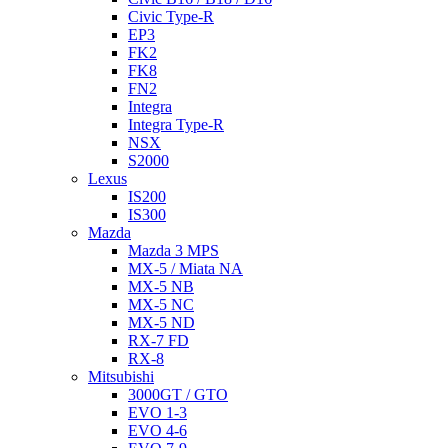
Civic Type-R
EP3
FK2
FK8
FN2
Integra
Integra Type-R
NSX
S2000
Lexus
IS200
IS300
Mazda
Mazda 3 MPS
MX-5 / Miata NA
MX-5 NB
MX-5 NC
MX-5 ND
RX-7 FD
RX-8
Mitsubishi
3000GT / GTO
EVO 1-3
EVO 4-6