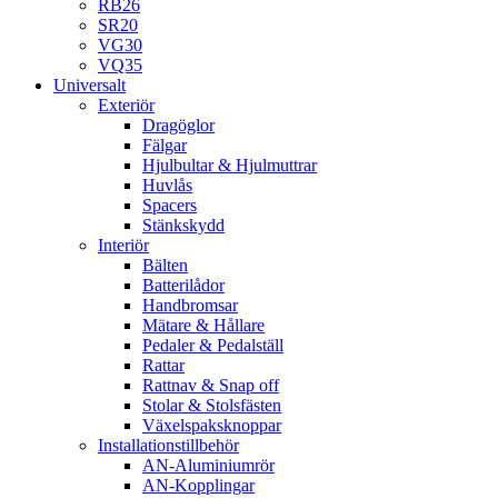
RB26
SR20
VG30
VQ35
Universalt
Exteriör
Dragöglor
Fälgar
Hjulbultar & Hjulmuttrar
Huvlås
Spacers
Stänkskydd
Interiör
Bälten
Batterilådor
Handbromsar
Mätare & Hållare
Pedaler & Pedalställ
Rattar
Rattnav & Snap off
Stolar & Stolsfästen
Växelspaksknoppar
Installationstillbehör
AN-Aluminiumrör
AN-Kopplingar