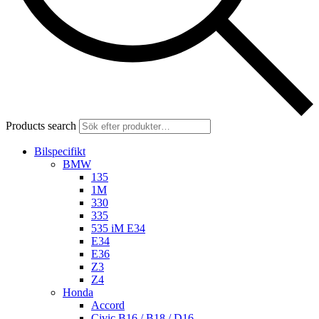
Products search
Bilspecifikt
BMW
135
1M
330
335
535 iM E34
E34
E36
Z3
Z4
Honda
Accord
Civic B16 / B18 / D16