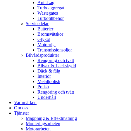
Anti-Lag
Turboaggregat
Wastegates
Turbotillbehör
Servicedelar
Batterier
Bromsvätskor
Glykol
Motorolja
Transmissionsoljor
Bilvårdsprodukter
Rengöring och tvätt
Bilvax & Lackskydd
Däck & fälg
Interiör
Metallpolish
Polish
Rengöring och tvätt
Underhåll
Varumärken
Om oss
Tjänster
Mappning & Effektmätning
Monteringsarbeten
Motorarbeten