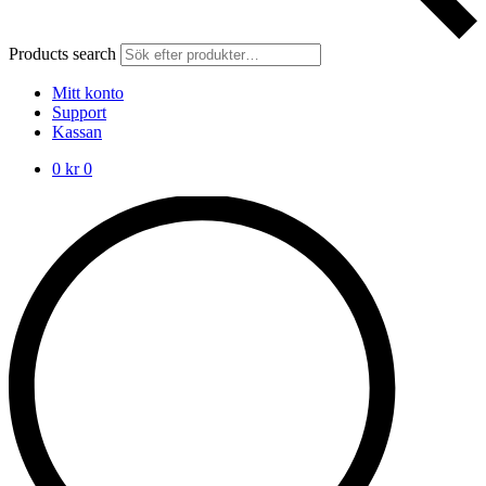
Products search
Mitt konto
Support
Kassan
0
kr
0