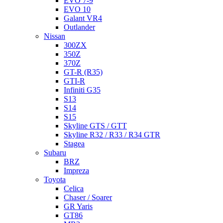
EVO 7-9
EVO 10
Galant VR4
Outlander
Nissan
300ZX
350Z
370Z
GT-R (R35)
GTI-R
Infiniti G35
S13
S14
S15
Skyline GTS / GTT
Skyline R32 / R33 / R34 GTR
Stagea
Subaru
BRZ
Impreza
Toyota
Celica
Chaser / Soarer
GR Yaris
GT86