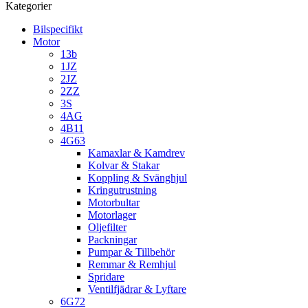
Kategorier
Bilspecifikt
Motor
13b
1JZ
2JZ
2ZZ
3S
4AG
4B11
4G63
Kamaxlar & Kamdrev
Kolvar & Stakar
Koppling & Svänghjul
Kringutrustning
Motorbultar
Motorlager
Oljefilter
Packningar
Pumpar & Tillbehör
Remmar & Remhjul
Spridare
Ventilfjädrar & Lyftare
6G72