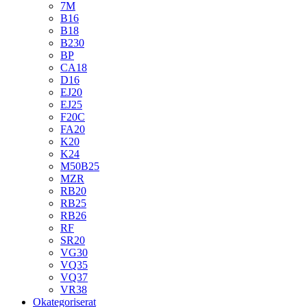
7M
B16
B18
B230
BP
CA18
D16
EJ20
EJ25
F20C
FA20
K20
K24
M50B25
MZR
RB20
RB25
RB26
RF
SR20
VG30
VQ35
VQ37
VR38
Okategoriserat