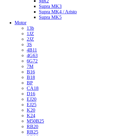
MR2
Supra MK3
Supra MK4 / Aristo
Supra MK5
Motor
13b
1JZ
2JZ
3S
4B11
4G63
6G72
7M
B16
B18
BP
CA18
D16
EJ20
EJ25
K20
K24
M50B25
RB20
RB25