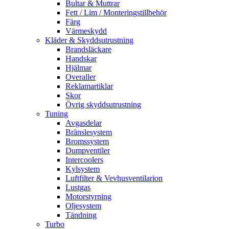
Bultar & Muttrar
Fett / Lim / Monteringstillbehör
Färg
Värmeskydd
Kläder & Skyddsutrustning
Brandsläckare
Handskar
Hjälmar
Overaller
Reklamartiklar
Skor
Övrig skyddsutrustning
Tuning
Avgasdelar
Bränslesystem
Bromssystem
Dumpventiler
Intercoolers
Kylsystem
Luftfilter & Vevhusventilarion
Lustgas
Motorstyrning
Oljesystem
Tändning
Turbo