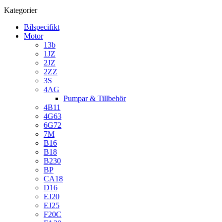
Kategorier
Bilspecifikt
Motor
13b
1JZ
2JZ
2ZZ
3S
4AG
Pumpar & Tillbehör
4B11
4G63
6G72
7M
B16
B18
B230
BP
CA18
D16
EJ20
EJ25
F20C