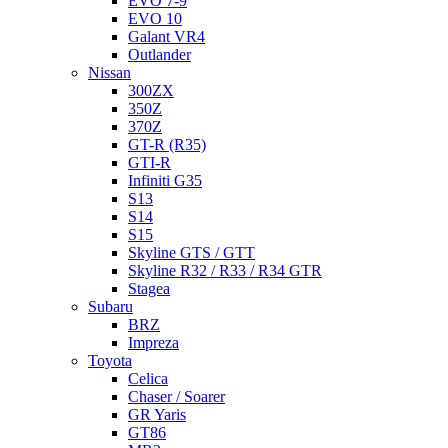
EVO 7-9
EVO 10
Galant VR4
Outlander
Nissan
300ZX
350Z
370Z
GT-R (R35)
GTI-R
Infiniti G35
S13
S14
S15
Skyline GTS / GTT
Skyline R32 / R33 / R34 GTR
Stagea
Subaru
BRZ
Impreza
Toyota
Celica
Chaser / Soarer
GR Yaris
GT86