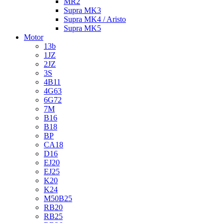
MR2
Supra MK3
Supra MK4 / Aristo
Supra MK5
Motor
13b
1JZ
2JZ
3S
4B11
4G63
6G72
7M
B16
B18
BP
CA18
D16
EJ20
EJ25
K20
K24
M50B25
RB20
RB25