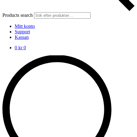
Products search
Mitt konto
Support
Kassan
0
kr
0