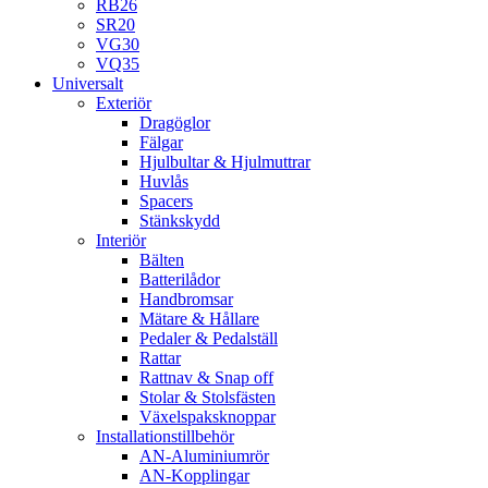
RB26
SR20
VG30
VQ35
Universalt
Exteriör
Dragöglor
Fälgar
Hjulbultar & Hjulmuttrar
Huvlås
Spacers
Stänkskydd
Interiör
Bälten
Batterilådor
Handbromsar
Mätare & Hållare
Pedaler & Pedalställ
Rattar
Rattnav & Snap off
Stolar & Stolsfästen
Växelspaksknoppar
Installationstillbehör
AN-Aluminiumrör
AN-Kopplingar