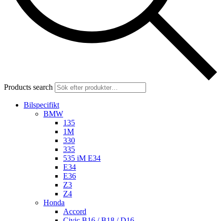
Products search
Bilspecifikt
BMW
135
1M
330
335
535 iM E34
E34
E36
Z3
Z4
Honda
Accord
Civic B16 / B18 / D16