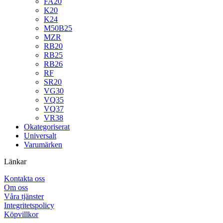
FA20
K20
K24
M50B25
MZR
RB20
RB25
RB26
RF
SR20
VG30
VQ35
VQ37
VR38
Okategoriserat
Universalt
Varumärken
Länkar
Kontakta oss
Om oss
Våra tjänster
Integritetspolicy
Köpvillkor