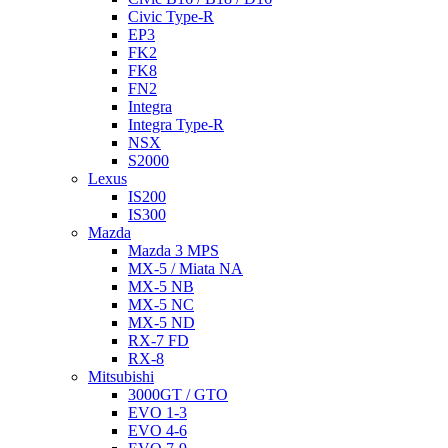
Civic Type-R
EP3
FK2
FK8
FN2
Integra
Integra Type-R
NSX
S2000
Lexus
IS200
IS300
Mazda
Mazda 3 MPS
MX-5 / Miata NA
MX-5 NB
MX-5 NC
MX-5 ND
RX-7 FD
RX-8
Mitsubishi
3000GT / GTO
EVO 1-3
EVO 4-6