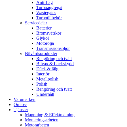
Anti-Lag
Turboaggregat
Wastegates
Turbotillbehör
Servicedelar
Batterier
Bromsvätskor
Glykol
Motorolja
Transmissionsoljor
Bilvårdsprodukter
Rengöring och tvätt
Bilvax & Lackskydd
Däck & fälg
Interiör
Metallpolish
Polish
Rengöring och tvätt
Underhåll
Varumärken
Om oss
Tjänster
Mappning & Effektmätning
Monteringsarbeten
Motorarbeten