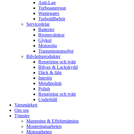
Anti-Lag
Turboaggregat
Wastegates
Turbotillbehör
Servicedelar
Batterier
Bromsvätskor
Glykol
Motorolja
Transmissionsoljor
Bilvårdsprodukter
Rengöring och tvätt
Bilvax & Lackskydd
Däck & fälg
Interiör
Metallpolish
Polish
Rengöring och tvätt
Underhåll
Varumärken
Om oss
Tjänster
Mappning & Effektmätning
Monteringsarbeten
Motorarbeten