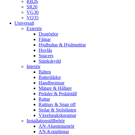
RB26
SR20
VG30
VQ35
Universalt
Exteriör
Dragöglor
Fälgar
Hjulbultar & Hjulmuttrar
Huvlås
Spacers
Stänkskydd
Interiör
Bälten
Batterilådor
Handbromsar
Mätare & Hållare
Pedaler & Pedalställ
Rattar
Rattnav & Snap off
Stolar & Stolsfästen
Växelspaksknoppar
Installationstillbehör
AN-Aluminiumrör
AN-Kopplingar