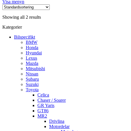
Visa menyn
Showing all 2 results
Kategorier
Bilspecifikt
BMW
Honda
Hyundai
Lexus
Mazda
Mitsubishi
Nissan
Subaru
Suzuki
Toyota
Celica
Chaser / Soarer
GR Yaris
GT86
MR2
Drivlina
Motordelar