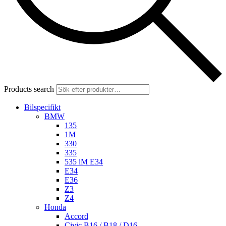
Products search
Bilspecifikt
BMW
135
1M
330
335
535 iM E34
E34
E36
Z3
Z4
Honda
Accord
Civic B16 / B18 / D16