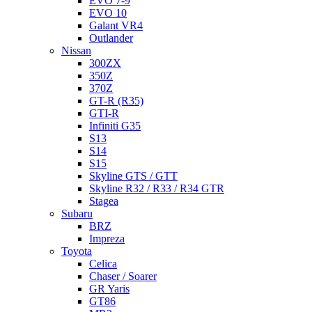
EVO 7-9
EVO 10
Galant VR4
Outlander
Nissan
300ZX
350Z
370Z
GT-R (R35)
GTI-R
Infiniti G35
S13
S14
S15
Skyline GTS / GTT
Skyline R32 / R33 / R34 GTR
Stagea
Subaru
BRZ
Impreza
Toyota
Celica
Chaser / Soarer
GR Yaris
GT86