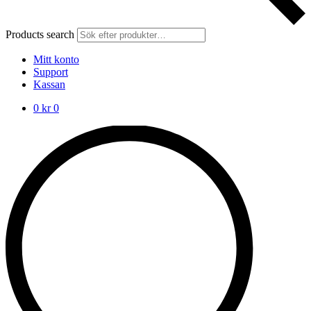
Products search
Mitt konto
Support
Kassan
0
kr
0