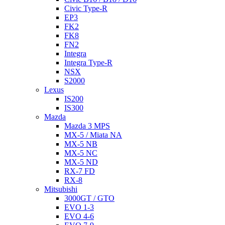
Civic Type-R
EP3
FK2
FK8
FN2
Integra
Integra Type-R
NSX
S2000
Lexus
IS200
IS300
Mazda
Mazda 3 MPS
MX-5 / Miata NA
MX-5 NB
MX-5 NC
MX-5 ND
RX-7 FD
RX-8
Mitsubishi
3000GT / GTO
EVO 1-3
EVO 4-6