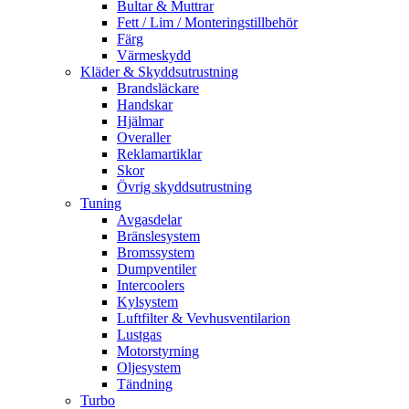
Bultar & Muttrar
Fett / Lim / Monteringstillbehör
Färg
Värmeskydd
Kläder & Skyddsutrustning
Brandsläckare
Handskar
Hjälmar
Overaller
Reklamartiklar
Skor
Övrig skyddsutrustning
Tuning
Avgasdelar
Bränslesystem
Bromssystem
Dumpventiler
Intercoolers
Kylsystem
Luftfilter & Vevhusventilarion
Lustgas
Motorstyrning
Oljesystem
Tändning
Turbo