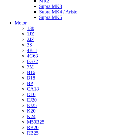
MR2
Supra MK3
Supra MK4 / Aristo
Supra MK5
Motor
13b
1JZ
2JZ
3S
4B11
4G63
6G72
7M
B16
B18
BP
CA18
D16
EJ20
EJ25
K20
K24
M50B25
RB20
RB25