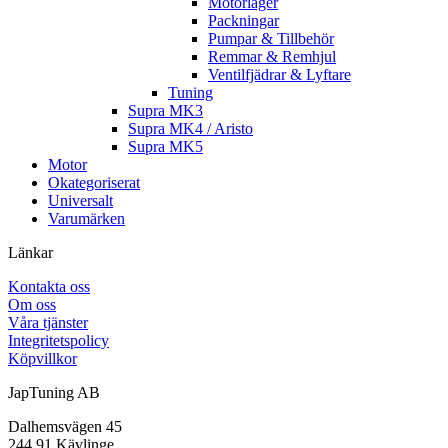
Motorlager
Packningar
Pumpar & Tillbehör
Remmar & Remhjul
Ventilfjädrar & Lyftare
Tuning
Supra MK3
Supra MK4 / Aristo
Supra MK5
Motor
Okategoriserat
Universalt
Varumärken
Länkar
Kontakta oss
Om oss
Våra tjänster
Integritetspolicy
Köpvillkor
JapTuning AB
Dalhemsvägen 45
244 91 Kävlinge