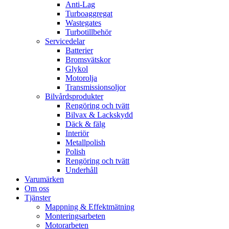
Anti-Lag
Turboaggregat
Wastegates
Turbotillbehör
Servicedelar
Batterier
Bromsvätskor
Glykol
Motorolja
Transmissionsoljor
Bilvårdsprodukter
Rengöring och tvätt
Bilvax & Lackskydd
Däck & fälg
Interiör
Metallpolish
Polish
Rengöring och tvätt
Underhåll
Varumärken
Om oss
Tjänster
Mappning & Effektmätning
Monteringsarbeten
Motorarbeten