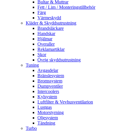
Bultar & Muttrar
Fett / Lim / Monteringstillbehör
Färg
Värmeskydd
Kläder & Skyddsutrustning
Brandsläckare
Handskar
Hjälmar
Overaller
Reklamartiklar
Skor
Övrig skyddsutrustning
Tuning
Avgasdelar
Bränslesystem
Bromssystem
Dumpventiler
Intercoolers
Kylsystem
Luftfilter & Vevhusventilarion
Lustgas
Motorstyrning
Oljesystem
Tändning
Turbo