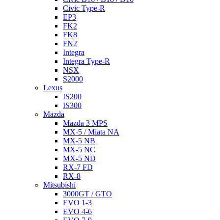
Civic Type-R
EP3
FK2
FK8
FN2
Integra
Integra Type-R
NSX
S2000
Lexus
IS200
IS300
Mazda
Mazda 3 MPS
MX-5 / Miata NA
MX-5 NB
MX-5 NC
MX-5 ND
RX-7 FD
RX-8
Mitsubishi
3000GT / GTO
EVO 1-3
EVO 4-6