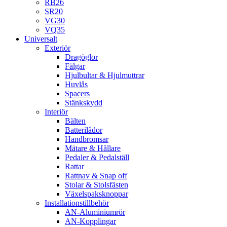
RB26
SR20
VG30
VQ35
Universalt
Exteriör
Dragöglor
Fälgar
Hjulbultar & Hjulmuttrar
Huvlås
Spacers
Stänkskydd
Interiör
Bälten
Batterilådor
Handbromsar
Mätare & Hållare
Pedaler & Pedalställ
Rattar
Rattnav & Snap off
Stolar & Stolsfästen
Växelspaksknoppar
Installationstillbehör
AN-Aluminiumrör
AN-Kopplingar