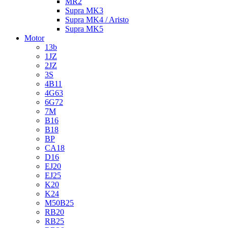
MR2
Supra MK3
Supra MK4 / Aristo
Supra MK5
Motor
13b
1JZ
2JZ
3S
4B11
4G63
6G72
7M
B16
B18
BP
CA18
D16
EJ20
EJ25
K20
K24
M50B25
RB20
RB25