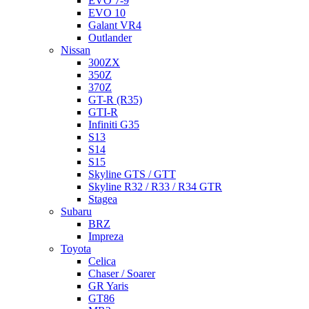
EVO 7-9
EVO 10
Galant VR4
Outlander
Nissan
300ZX
350Z
370Z
GT-R (R35)
GTI-R
Infiniti G35
S13
S14
S15
Skyline GTS / GTT
Skyline R32 / R33 / R34 GTR
Stagea
Subaru
BRZ
Impreza
Toyota
Celica
Chaser / Soarer
GR Yaris
GT86