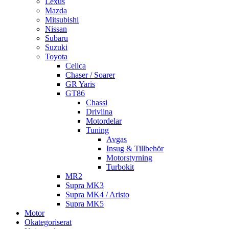
Lexus
Mazda
Mitsubishi
Nissan
Subaru
Suzuki
Toyota
Celica
Chaser / Soarer
GR Yaris
GT86
Chassi
Drivlina
Motordelar
Tuning
Avgas
Insug & Tillbehör
Motorstyrning
Turbokit
MR2
Supra MK3
Supra MK4 / Aristo
Supra MK5
Motor
Okategoriserat