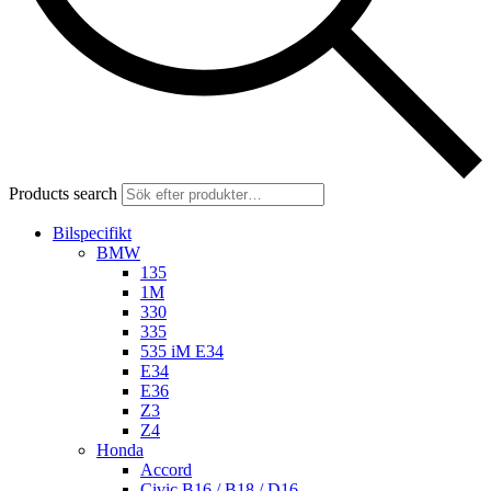
Products search
Bilspecifikt
BMW
135
1M
330
335
535 iM E34
E34
E36
Z3
Z4
Honda
Accord
Civic B16 / B18 / D16