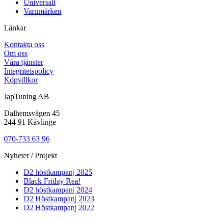
Universalt
Varumärken
Länkar
Kontakta oss
Om oss
Våra tjänster
Integritetspolicy
Köpvillkor
JapTuning AB
Dalhemsvägen 45
244 91 Kävlinge
070-733 63 96
Nyheter / Projekt
D2 höstkampanj 2025
Black Friday Rea!
D2 höstkampanj 2024
D2 Höstkampanj 2023
D2 Höstkampanj 2022