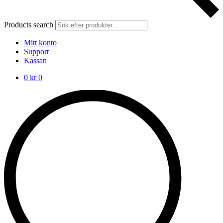
Products search
Mitt konto
Support
Kassan
0
kr
0