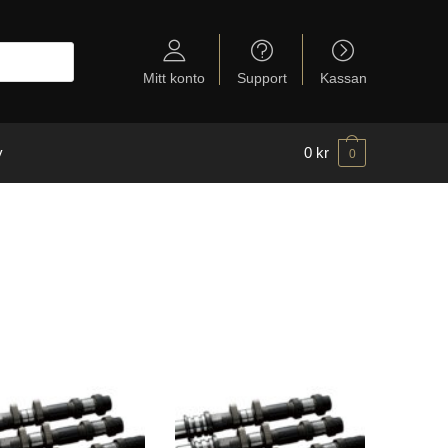
Mitt konto
Support
Kassan
y
0
kr
0