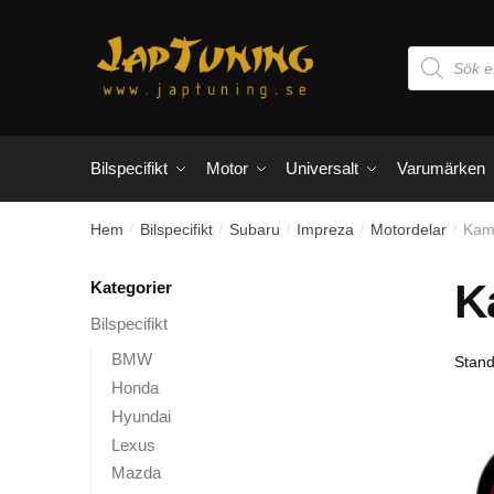
Skip
Skip
to
to
Products
navigation
content
search
Bilspecifikt
Motor
Universalt
Varumärken
Hem
Bilspecifikt
Subaru
Impreza
Motordelar
Kam
/
/
/
/
/
K
Kategorier
Bilspecifikt
BMW
Honda
Hyundai
Lexus
Mazda