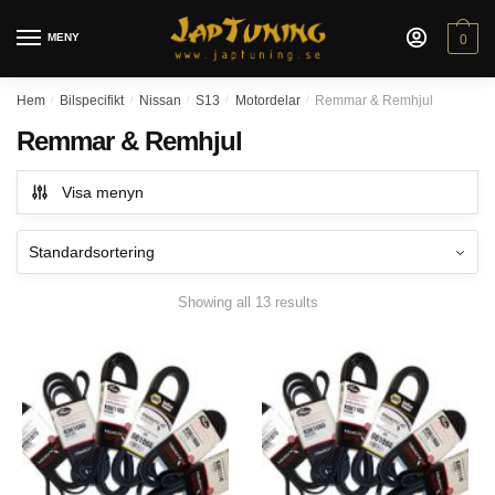
Skip
Skip
to
to
MENY
0
navigation
content
Hem
/
Bilspecifikt
/
Nissan
/
S13
/
Motordelar
/
Remmar & Remhjul
Remmar & Remhjul
Visa menyn
Showing all 13 results