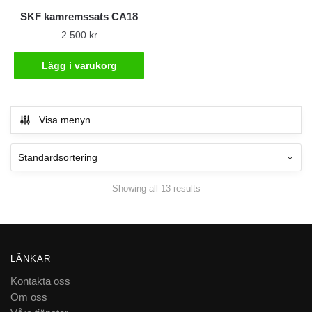
SKF kamremssats CA18
2 500
kr
Lägg i varukorg
Visa menyn
Showing all 13 results
LÄNKAR
Kontakta oss
Om oss