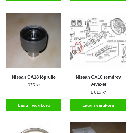
Nissan CA18 löprulle
Nissan CA18 remdrev
vevaxel
975
kr
1 015
kr
Lägg i varukorg
Lägg i varukorg