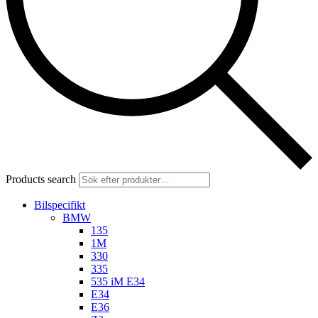
Products search
Bilspecifikt
BMW
135
1M
330
335
535 iM E34
E34
E36