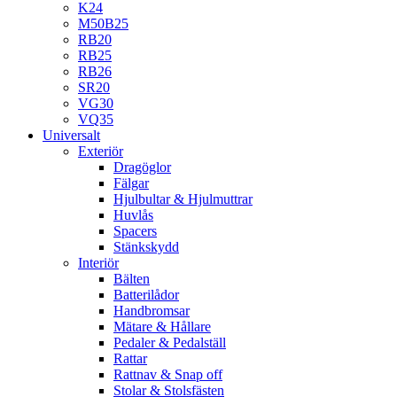
K24
M50B25
RB20
RB25
RB26
SR20
VG30
VQ35
Universalt
Exteriör
Dragöglor
Fälgar
Hjulbultar & Hjulmuttrar
Huvlås
Spacers
Stänkskydd
Interiör
Bälten
Batterilådor
Handbromsar
Mätare & Hållare
Pedaler & Pedalställ
Rattar
Rattnav & Snap off
Stolar & Stolsfästen