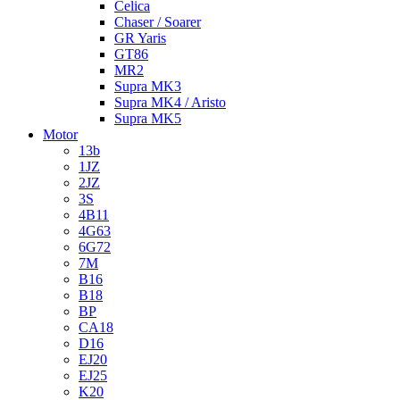
Celica
Chaser / Soarer
GR Yaris
GT86
MR2
Supra MK3
Supra MK4 / Aristo
Supra MK5
Motor
13b
1JZ
2JZ
3S
4B11
4G63
6G72
7M
B16
B18
BP
CA18
D16
EJ20
EJ25
K20