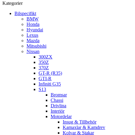
Kategorier
Bilspecifikt
BMW
Honda
Hyundai
Lexus
Mazda
Mitsubishi
Nissan
300ZX
350Z
370Z
GT-R (R35)
GTI-R
Infiniti G35
S13
Bromsar
Chassi
Drivlina
Interiör
Motordelar
Insug & Tillbehör
Kamaxlar & Kamdrev
Kolvar & Stakar