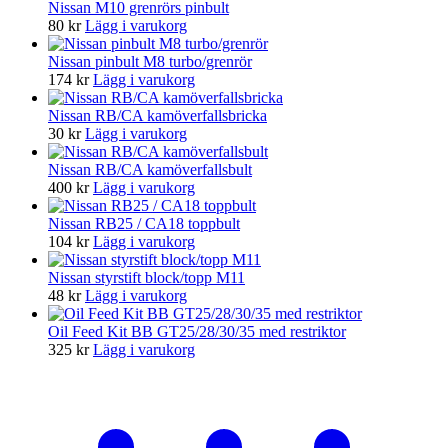
Nissan M10 grenrörs pinbult
80
kr
Lägg i varukorg
Nissan pinbult M8 turbo/grenrör
174
kr
Lägg i varukorg
Nissan RB/CA kamöverfallsbricka
30
kr
Lägg i varukorg
Nissan RB/CA kamöverfallsbult
400
kr
Lägg i varukorg
Nissan RB25 / CA18 toppbult
104
kr
Lägg i varukorg
Nissan styrstift block/topp M11
48
kr
Lägg i varukorg
Oil Feed Kit BB GT25/28/30/35 med restriktor
325
kr
Lägg i varukorg