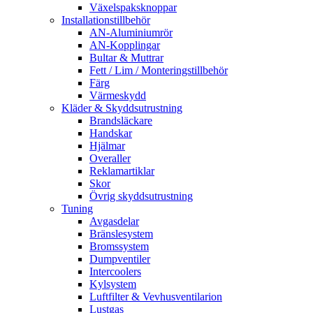
Växelspaksknoppar
Installationstillbehör
AN-Aluminiumrör
AN-Kopplingar
Bultar & Muttrar
Fett / Lim / Monteringstillbehör
Färg
Värmeskydd
Kläder & Skyddsutrustning
Brandsläckare
Handskar
Hjälmar
Overaller
Reklamartiklar
Skor
Övrig skyddsutrustning
Tuning
Avgasdelar
Bränslesystem
Bromssystem
Dumpventiler
Intercoolers
Kylsystem
Luftfilter & Vevhusventilarion
Lustgas