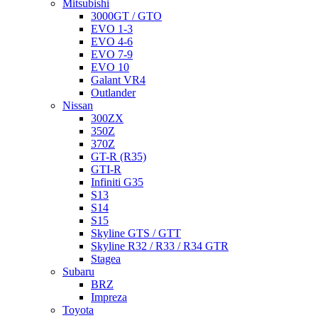
Mitsubishi
3000GT / GTO
EVO 1-3
EVO 4-6
EVO 7-9
EVO 10
Galant VR4
Outlander
Nissan
300ZX
350Z
370Z
GT-R (R35)
GTI-R
Infiniti G35
S13
S14
S15
Skyline GTS / GTT
Skyline R32 / R33 / R34 GTR
Stagea
Subaru
BRZ
Impreza
Toyota