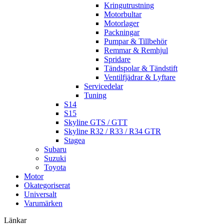
Kringutrustning
Motorbultar
Motorlager
Packningar
Pumpar & Tillbehör
Remmar & Remhjul
Spridare
Tändspolar & Tändstift
Ventilfjädrar & Lyftare
Servicedelar
Tuning
S14
S15
Skyline GTS / GTT
Skyline R32 / R33 / R34 GTR
Stagea
Subaru
Suzuki
Toyota
Motor
Okategoriserat
Universalt
Varumärken
Länkar