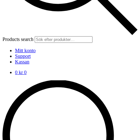
Products search
Mitt konto
Support
Kassan
0
kr
0