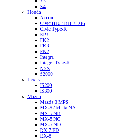
Z3
Z4
Honda
Accord
Civic B16 / B18 / D16
Civic Type-R
EP3
FK2
FK8
FN2
Integra
Integra Type-R
NSX
S2000
Lexus
IS200
IS300
Mazda
Mazda 3 MPS
MX-5 / Miata NA
MX-5 NB
MX-5 NC
MX-5 ND
RX-7 FD
RX-8