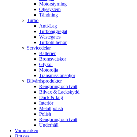
Motorstyrning
Oljesystem
Tändning
Turbo
Anti-Lag
Turboaggregat
Wastegates
Turbotillbehör
Servicedelar
Batterier
Bromsvätskor
Glykol
Motorolja
Transmissionsoljor
Bilvårdsprodukter
Rengöring och tvätt
Bilvax & Lackskydd
Däck & fälg
Interiör
Metallpolish
Polish
Rengöring och tvätt
Underhåll
Varumärken
Om oss