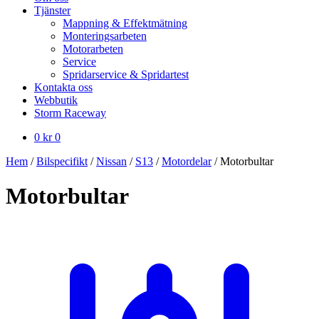
Tjänster
Mappning & Effektmätning
Monteringsarbeten
Motorarbeten
Service
Spridarservice & Spridartest
Kontakta oss
Webbutik
Storm Raceway
0
kr
0
Hem
/
Bilspecifikt
/
Nissan
/
S13
/
Motordelar
/
Motorbultar
Motorbultar