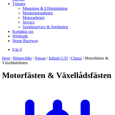
Tjänster
Mappning & Effektmätning
Monteringsarbeten
Motorarbeten
Service
Spridarservice & Spridartest
Kontakta oss
Webbutik
Storm Raceway
0
kr
0
Hem
/
Bilspecifikt
/
Nissan
/
Infiniti G35
/
Chassi
/
Motorfästen &
Växellådsfästen
Motorfästen & Växellådsfästen