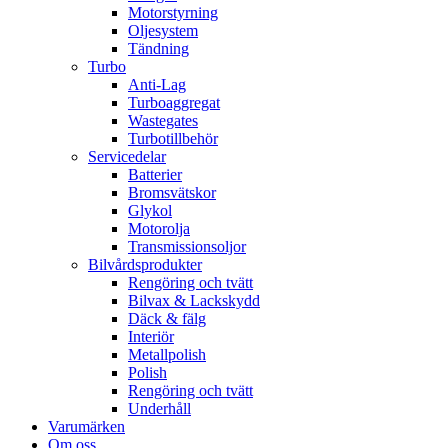
Motorstyrning
Oljesystem
Tändning
Turbo
Anti-Lag
Turboaggregat
Wastegates
Turbotillbehör
Servicedelar
Batterier
Bromsvätskor
Glykol
Motorolja
Transmissionsoljor
Bilvårdsprodukter
Rengöring och tvätt
Bilvax & Lackskydd
Däck & fälg
Interiör
Metallpolish
Polish
Rengöring och tvätt
Underhåll
Varumärken
Om oss