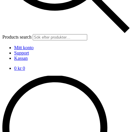
Products search
Mitt konto
Support
Kassan
0
kr
0