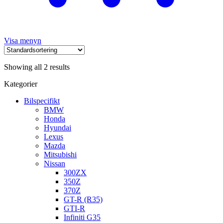
Visa menyn
Showing all 2 results
Kategorier
Bilspecifikt
BMW
Honda
Hyundai
Lexus
Mazda
Mitsubishi
Nissan
300ZX
350Z
370Z
GT-R (R35)
GTI-R
Infiniti G35