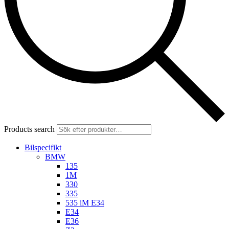
Products search
Bilspecifikt
BMW
135
1M
330
335
535 iM E34
E34
E36