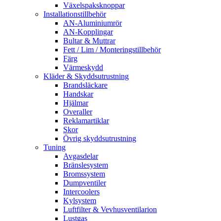
Växelspaksknoppar
Installationstillbehör
AN-Aluminiumrör
AN-Kopplingar
Bultar & Muttrar
Fett / Lim / Monteringstillbehör
Färg
Värmeskydd
Kläder & Skyddsutrustning
Brandsläckare
Handskar
Hjälmar
Overaller
Reklamartiklar
Skor
Övrig skyddsutrustning
Tuning
Avgasdelar
Bränslesystem
Bromssystem
Dumpventiler
Intercoolers
Kylsystem
Luftfilter & Vevhusventilarion
Lustgas