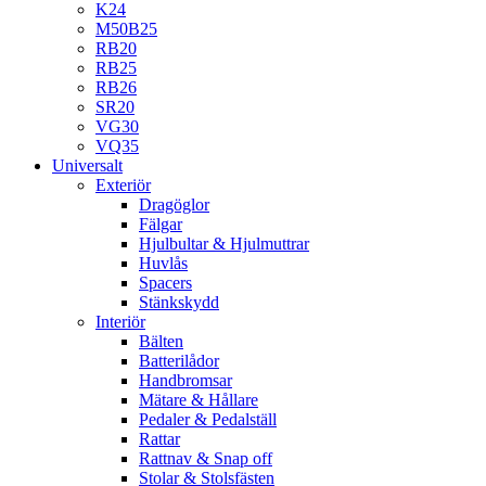
K24
M50B25
RB20
RB25
RB26
SR20
VG30
VQ35
Universalt
Exteriör
Dragöglor
Fälgar
Hjulbultar & Hjulmuttrar
Huvlås
Spacers
Stänkskydd
Interiör
Bälten
Batterilådor
Handbromsar
Mätare & Hållare
Pedaler & Pedalställ
Rattar
Rattnav & Snap off
Stolar & Stolsfästen