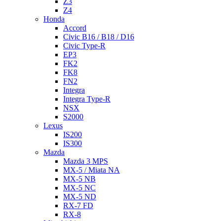
Z3
Z4
Honda
Accord
Civic B16 / B18 / D16
Civic Type-R
EP3
FK2
FK8
FN2
Integra
Integra Type-R
NSX
S2000
Lexus
IS200
IS300
Mazda
Mazda 3 MPS
MX-5 / Miata NA
MX-5 NB
MX-5 NC
MX-5 ND
RX-7 FD
RX-8