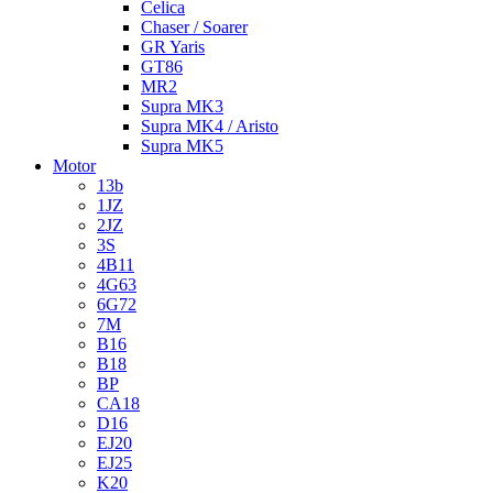
Celica
Chaser / Soarer
GR Yaris
GT86
MR2
Supra MK3
Supra MK4 / Aristo
Supra MK5
Motor
13b
1JZ
2JZ
3S
4B11
4G63
6G72
7M
B16
B18
BP
CA18
D16
EJ20
EJ25
K20