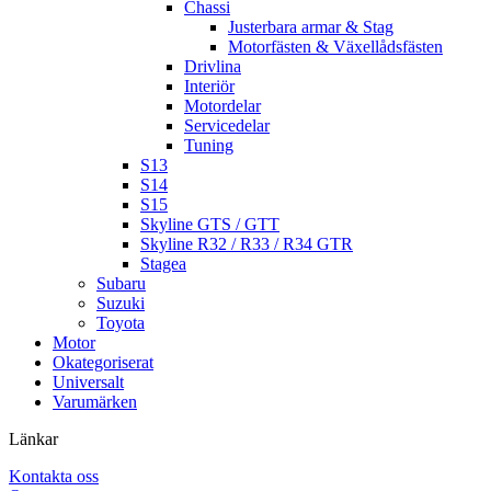
Chassi
Justerbara armar & Stag
Motorfästen & Växellådsfästen
Drivlina
Interiör
Motordelar
Servicedelar
Tuning
S13
S14
S15
Skyline GTS / GTT
Skyline R32 / R33 / R34 GTR
Stagea
Subaru
Suzuki
Toyota
Motor
Okategoriserat
Universalt
Varumärken
Länkar
Kontakta oss