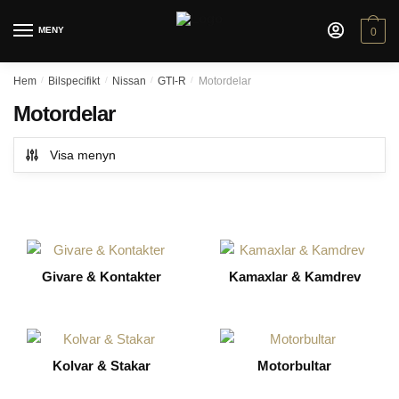
Skip
Skip
to
to
MENY
0
navigation
content
Hem
/
Bilspecifikt
/
Nissan
/
GTI-R
/
Motordelar
Motordelar
Visa menyn
Givare & Kontakter
Kamaxlar & Kamdrev
Kolvar & Stakar
Motorbultar