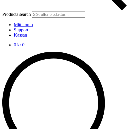
Products search
Mitt konto
Support
Kassan
0
kr
0