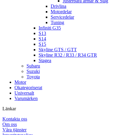
Justerbara armar & Stag
Drivlina
Motordelar
Servicedelar
Tuning
Infiniti G35
S13
S14
S15
Skyline GTS / GTT
Skyline R32 / R33 / R34 GTR
Stagea
Subaru
Suzuki
Toyota
Motor
Okategoriserat
Universalt
Varumärken
Länkar
Kontakta oss
Om oss
Våra tjänster