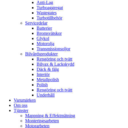
Anti-Lag
Turboaggregat
Wastegates
Turbotillbehör
Servicedelar
Batterier
Bromsvätskor
Glykol
Motorolja
Transmissionsoljor
Bilvårdsprodukter
Rengöring och tvätt
Bilvax & Lackskydd
Däck & fälg
Interiör
Metallpolish
Polish
Rengöring och tvätt
Underhåll
Varumärken
Om oss
Tjänster
Mappning & Effektmätning
Monteringsarbeten
Motorarbeten