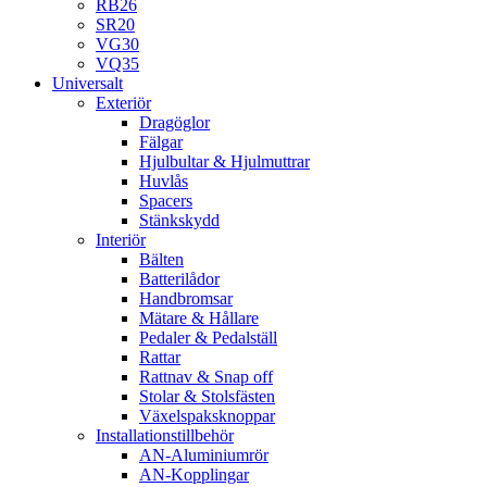
RB26
SR20
VG30
VQ35
Universalt
Exteriör
Dragöglor
Fälgar
Hjulbultar & Hjulmuttrar
Huvlås
Spacers
Stänkskydd
Interiör
Bälten
Batterilådor
Handbromsar
Mätare & Hållare
Pedaler & Pedalställ
Rattar
Rattnav & Snap off
Stolar & Stolsfästen
Växelspaksknoppar
Installationstillbehör
AN-Aluminiumrör
AN-Kopplingar