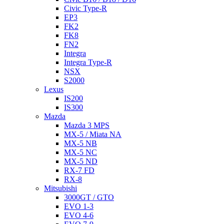
Civic Type-R
EP3
FK2
FK8
FN2
Integra
Integra Type-R
NSX
S2000
Lexus
IS200
IS300
Mazda
Mazda 3 MPS
MX-5 / Miata NA
MX-5 NB
MX-5 NC
MX-5 ND
RX-7 FD
RX-8
Mitsubishi
3000GT / GTO
EVO 1-3
EVO 4-6