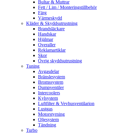
Bultar & Muttrar
Fett / Lim / Monteringstillbehör
Färg
Värmeskydd
Kläder & Skyddsutrustning
Brandsläckare
Handskar
Hjälmar
Overaller
Reklamartiklar
Skor
Övrig skyddsutrustning
Tuning
Avgasdelar
Bränslesystem
Bromssystem
Dumpventiler
Intercoolers
Kylsystem
Luftfilter & Vevhusventilarion
Lustgas
Motorstyrning
Oljesystem
Tändning
Turbo