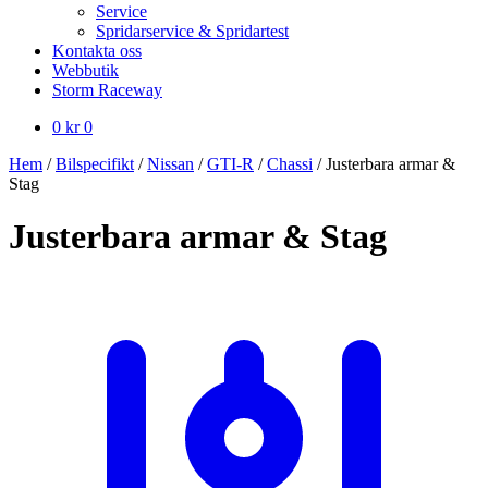
Service
Spridarservice & Spridartest
Kontakta oss
Webbutik
Storm Raceway
0
kr
0
Hem
/
Bilspecifikt
/
Nissan
/
GTI-R
/
Chassi
/
Justerbara armar &
Stag
Justerbara armar & Stag