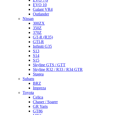
EVO 7-9
EVO 10
Galant VR4
Outlander
Nissan
300ZX
350Z
370Z
GT-R (R35)
GTI-R
Infiniti G35
S13
S14
S15
Skyline GTS / GTT
Skyline R32 / R33 / R34 GTR
Stagea
Subaru
BRZ
Impreza
Toyota
Celica
Chaser / Soarer
GR Yaris
GT86