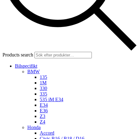
Products search
Bilspecifikt
BMW
135
1M
330
335
535 iM E34
E34
E36
Z3
Z4
Honda
Accord
Civic B16 / B18 / D16