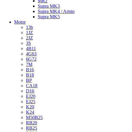
MR2
Supra MK3
Supra MK4 / Aristo
Supra MK5
Motor
13b
1JZ
2JZ
3S
4B11
4G63
6G72
7M
B16
B18
BP
CA18
D16
EJ20
EJ25
K20
K24
M50B25
RB20
RB25