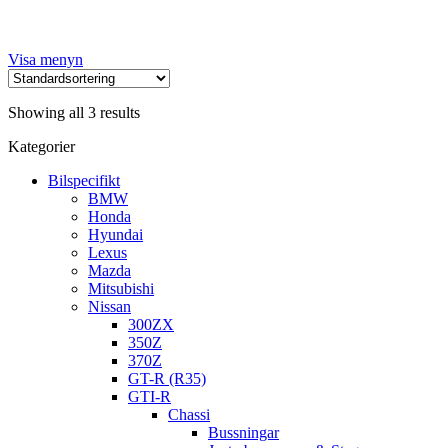
Visa menyn
Showing all 3 results
Kategorier
Bilspecifikt
BMW
Honda
Hyundai
Lexus
Mazda
Mitsubishi
Nissan
300ZX
350Z
370Z
GT-R (R35)
GTI-R
Chassi
Bussningar