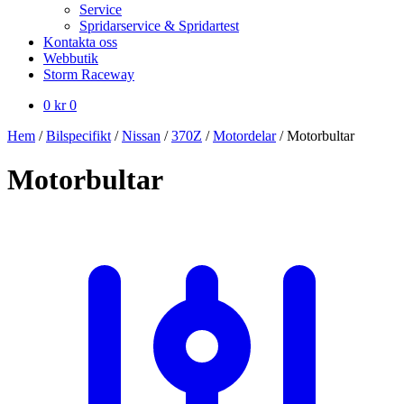
Service
Spridarservice & Spridartest
Kontakta oss
Webbutik
Storm Raceway
0
kr
0
Hem
/
Bilspecifikt
/
Nissan
/
370Z
/
Motordelar
/
Motorbultar
Motorbultar