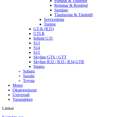
Pumpar & Tillbehör
Remmar & Remhjul
Spridare
Tändspolar & Tändstift
Servicedelar
Tuning
GT-R (R35)
GTI-R
Infiniti G35
S13
S14
S15
Skyline GTS / GTT
Skyline R32 / R33 / R34 GTR
Stagea
Subaru
Suzuki
Toyota
Motor
Okategoriserat
Universalt
Varumärken
Länkar