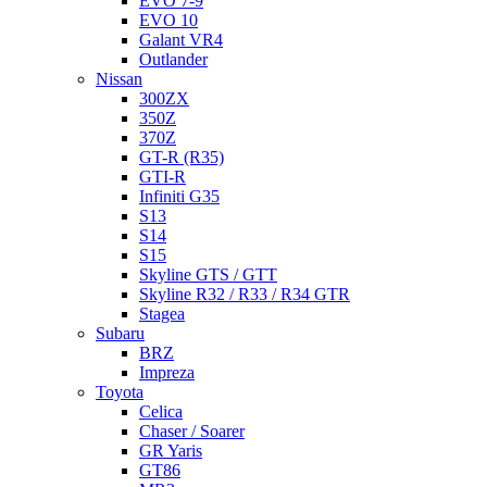
EVO 7-9
EVO 10
Galant VR4
Outlander
Nissan
300ZX
350Z
370Z
GT-R (R35)
GTI-R
Infiniti G35
S13
S14
S15
Skyline GTS / GTT
Skyline R32 / R33 / R34 GTR
Stagea
Subaru
BRZ
Impreza
Toyota
Celica
Chaser / Soarer
GR Yaris
GT86