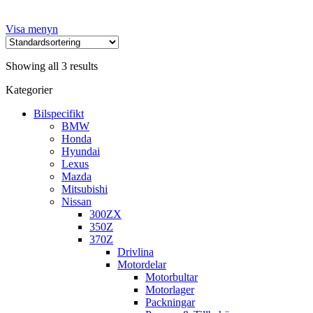
Visa menyn
Showing all 3 results
Kategorier
Bilspecifikt
BMW
Honda
Hyundai
Lexus
Mazda
Mitsubishi
Nissan
300ZX
350Z
370Z
Drivlina
Motordelar
Motorbultar
Motorlager
Packningar