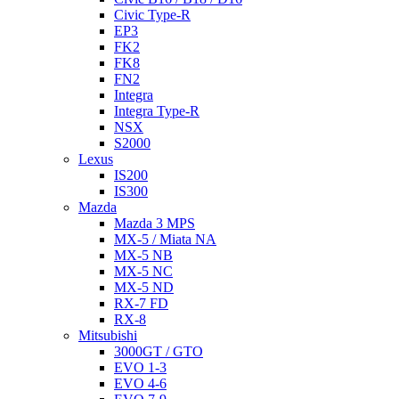
Civic Type-R
EP3
FK2
FK8
FN2
Integra
Integra Type-R
NSX
S2000
Lexus
IS200
IS300
Mazda
Mazda 3 MPS
MX-5 / Miata NA
MX-5 NB
MX-5 NC
MX-5 ND
RX-7 FD
RX-8
Mitsubishi
3000GT / GTO
EVO 1-3
EVO 4-6