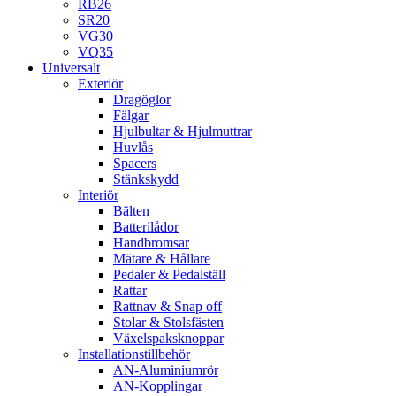
RB26
SR20
VG30
VQ35
Universalt
Exteriör
Dragöglor
Fälgar
Hjulbultar & Hjulmuttrar
Huvlås
Spacers
Stänkskydd
Interiör
Bälten
Batterilådor
Handbromsar
Mätare & Hållare
Pedaler & Pedalställ
Rattar
Rattnav & Snap off
Stolar & Stolsfästen
Växelspaksknoppar
Installationstillbehör
AN-Aluminiumrör
AN-Kopplingar