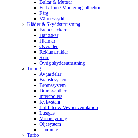
Bultar & Muttrar
Fett / Lim / Monteringstillbehör
Färg
Värmeskydd
Kläder & Skyddsutrustning
Brandsläckare
Handskar
Hjälmar
Overaller
Reklamartiklar
Skor
Övrig skyddsutrustning
Tuning
Avgasdelar
Bränslesystem
Bromssystem
Dumpventiler
Intercoolers
Kylsystem
Luftfilter & Vevhusventilarion
Lustgas
Motorstyrning
Oljesystem
Tändning
Turbo