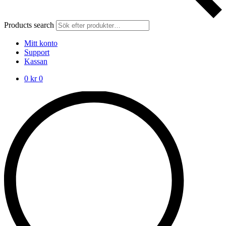
Products search
Mitt konto
Support
Kassan
0
kr
0