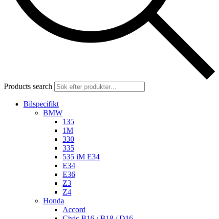
Products search
Bilspecifikt
BMW
135
1M
330
335
535 iM E34
E34
E36
Z3
Z4
Honda
Accord
Civic B16 / B18 / D16