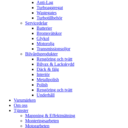
Anti-Lag
Turboaggregat
Wastegates
Turbotillbehör
Servicedelar
Batterier
Bromsvätskor
Glykol
Motorolja
Transmissionsoljor
Bilvårdsprodukter
Rengöring och tvätt
Bilvax & Lackskydd
Däck & fälg
Interiör
Metallpolish
Polish
Rengöring och tvätt
Underhåll
Varumärken
Om oss
Tjänster
Mappning & Effektmätning
Monteringsarbeten
Motorarbeten