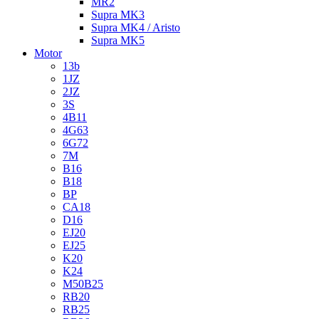
MR2
Supra MK3
Supra MK4 / Aristo
Supra MK5
Motor
13b
1JZ
2JZ
3S
4B11
4G63
6G72
7M
B16
B18
BP
CA18
D16
EJ20
EJ25
K20
K24
M50B25
RB20
RB25