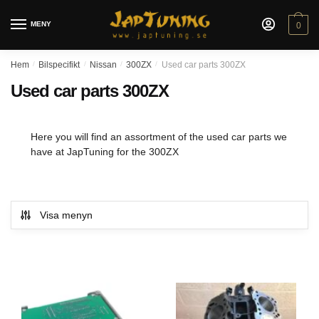
Skip
Skip
to
to
MENY
0
navigation
content
Hem
/
Bilspecifikt
/
Nissan
/
300ZX
/
Used car parts 300ZX
Used car parts 300ZX
Here you will find an assortment of the used car parts we
have at JapTuning for the 300ZX
Visa menyn