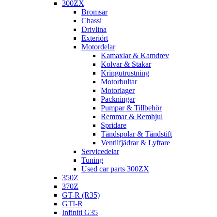
300ZX
Bromsar
Chassi
Drivlina
Exteriört
Motordelar
Kamaxlar & Kamdrev
Kolvar & Stakar
Kringutrustning
Motorbultar
Motorlager
Packningar
Pumpar & Tillbehör
Remmar & Remhjul
Spridare
Tändspolar & Tändstift
Ventilfjädrar & Lyftare
Servicedelar
Tuning
Used car parts 300ZX
350Z
370Z
GT-R (R35)
GTI-R
Infiniti G35