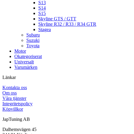
S13
S14
S15
Skyline GTS / GTT
Skyline R32 / R33 / R34 GTR
Stagea
Subaru
Suzuki
Toyota
Motor
Okategoriserat
Universalt
Varumärken
Länkar
Kontakta oss
Om oss
Våra tjänster
Integritetspolicy
Köpvillkor
JapTuning AB
Dalhemsvägen 45