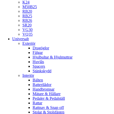
K24
M50B25
RB20
RB25
RB26
SR20
VG30
VQ35
Universalt
Exteriör
Dragöglor
Fälgar
Hjulbultar & Hjulmuttrar
Huvlås
Spacers
Stänkskydd
Interiör
Bälten
Batterilådor
Handbromsar
Mätare & Hållare
Pedaler & Pedalställ
Rattar
Rattnav & Snap off
Stolar & Stolsfästen