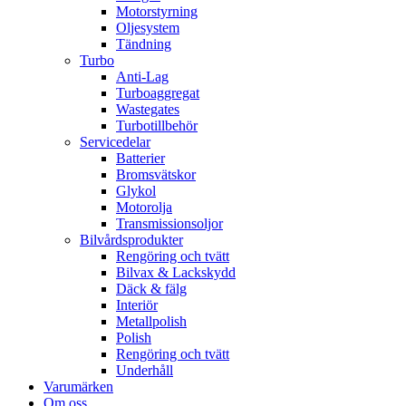
Motorstyrning
Oljesystem
Tändning
Turbo
Anti-Lag
Turboaggregat
Wastegates
Turbotillbehör
Servicedelar
Batterier
Bromsvätskor
Glykol
Motorolja
Transmissionsoljor
Bilvårdsprodukter
Rengöring och tvätt
Bilvax & Lackskydd
Däck & fälg
Interiör
Metallpolish
Polish
Rengöring och tvätt
Underhåll
Varumärken
Om oss