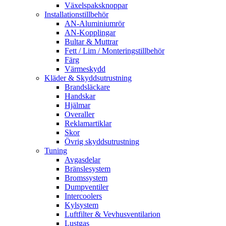
Växelspaksknoppar
Installationstillbehör
AN-Aluminiumrör
AN-Kopplingar
Bultar & Muttrar
Fett / Lim / Monteringstillbehör
Färg
Värmeskydd
Kläder & Skyddsutrustning
Brandsläckare
Handskar
Hjälmar
Overaller
Reklamartiklar
Skor
Övrig skyddsutrustning
Tuning
Avgasdelar
Bränslesystem
Bromssystem
Dumpventiler
Intercoolers
Kylsystem
Luftfilter & Vevhusventilarion
Lustgas