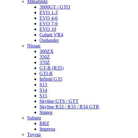
Mitsubishi
3000GT / GTO
EVO 1-3
EVO 4-6
EVO 7-9
EVO 10
Galant VR4
Outlander
Nissan
300ZX
350Z
370Z
GT-R (R35)
GTI-R
Infiniti G35
S13
S14
S15
Skyline GTS / GTT
Skyline R32 / R33 / R34 GTR
Stagea
Subaru
BRZ
Impreza
Toyota