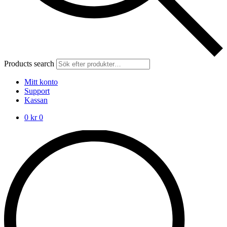
Products search
Mitt konto
Support
Kassan
0
kr
0