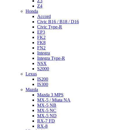
Z3
Z4
Honda
Accord
Civic B16 / B18 / D16
Civic Type-R
EP3
FK2
FK8
FN2
Integra
Integra Type-R
NSX
S2000
Lexus
IS200
IS300
Mazda
Mazda 3 MPS
MX-5 / Miata NA
MX-5 NB
MX-5 NC
MX-5 ND
RX-7 FD
RX-8