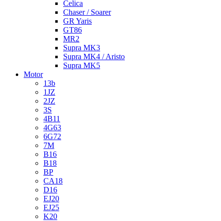
Celica
Chaser / Soarer
GR Yaris
GT86
MR2
Supra MK3
Supra MK4 / Aristo
Supra MK5
Motor
13b
1JZ
2JZ
3S
4B11
4G63
6G72
7M
B16
B18
BP
CA18
D16
EJ20
EJ25
K20