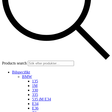
Products search
Bilspecifikt
BMW
135
1M
330
335
535 iM E34
E34
E36