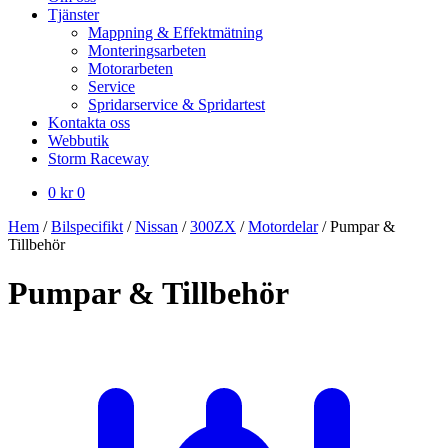
Tjänster
Mappning & Effektmätning
Monteringsarbeten
Motorarbeten
Service
Spridarservice & Spridartest
Kontakta oss
Webbutik
Storm Raceway
0
kr
0
Hem
/
Bilspecifikt
/
Nissan
/
300ZX
/
Motordelar
/
Pumpar &
Tillbehör
Pumpar & Tillbehör